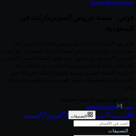
Google Play
App Store
قوتي - منصة عروض السوبرماركت في
السعودية
قوتي هي المنصة الرائدة لتصفح عروض وفلايرات أكثر من 100
سوبرماركت وهايبرماركت في المملكة العربية السعودية. تابع أحدث
العروض الأسبوعية من كارفور، بنده، لولو، العثيم، التميمي، الدانوب،
وغيرها من كبرى المتاجر في مدن الرياض، جدة، الدمام، مكة
المكرمة، المدينة المنورة، وجميع مناطق المملكة. قارن الأسعار،
اكتشف أفضل الخصومات، ووفّر على مشترياتك اليومية في مكان
واحد.
© 2026 قوتي. جميع الحقوق محفوظة.
تطوير
makhloof.studio
الرئيسية
بحث
العروض
المفضلة
التصنيفات
التصنيفات
0