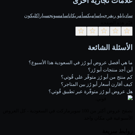
علامات تجارية أخرى
ساديا
بلو ريفر
جيباس
إمبكس
أمريكانا
سامسونج
سيارا
كليكون
قيّم هذه الصفحة
الأسئلة الشائعة
ما هي أفضل عروض أبو رُز في السعودية هذا الأسبوع؟
أين أجد منتجات أبو رُز؟
كم منتج من أبو رُز متوفّر على قُوتي؟
كيف أقارن أسعار أبو رُز بين المتاجر؟
هل عروض أبو رُز متوفّرة عبر تطبيق قُوتي؟
قوتي
.
تصفح عروض أكثر من 100 سوبرماركت في السعودية - كل العروض
الأسبوعية في مكان واحد
روابط سريعة