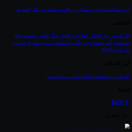
الرئيسية
المنتجات
العروض
فلايرات الأسبوع
المدونة
حمّل التطبيق
اكتشف
كل السوبر ماركتات
كل العلامات التجارية
كل المدن السعودية
كل
تصنيفات العروض
فلايرات الأسبوع
صفقات مميزة
مقارنة السوبر
ماركتات
RSS
أبرز المتاجر
كارفور
لولو
بنده
العثيم
الدانوب
التميمي
مانويل
نستو
تابعنا
حمّل التطبيق