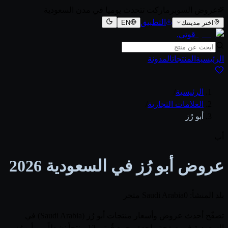
عروض السوبرماركت تتحدث يوميا في مدن السعودية
التطبيق
اختر مدينتك
EN
قوتي
.
الرئيسية
المنتجات
المدونة
الرئيسية
/
العلامات التجارية
/
أبو رُز
أب
عروض أبو رُز في السعودية 2026
بلد المنشأ: Saudi Arabia
0 متجر
تصفّح أحدث عروض وأسعار منتجات أبو رُز (Saudi Arabia) في
السعودية في صفحة واحدة. يجمع قُوتي 12 منتجاً نشطاً من أبو رُز