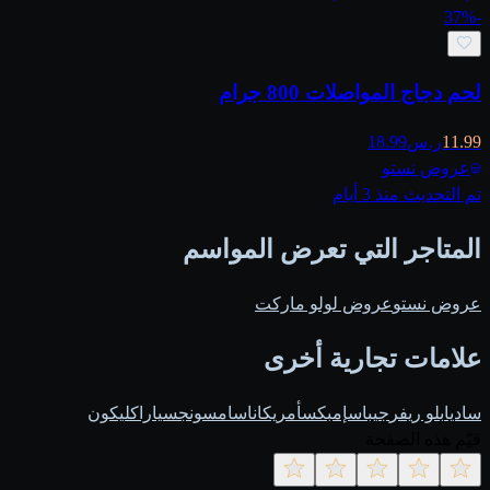
37
%
-
لحم دجاج المواصلات 800 جرام
11.99
ر.س
18.99
عروض نستو
تم التحديث منذ 3 أيام
المتاجر التي تعرض المواسم
عروض نستو
عروض لولو ماركت
علامات تجارية أخرى
ساديا
بلو ريفر
جيباس
إمبكس
أمريكانا
سامسونج
سيارا
كليكون
قيّم هذه الصفحة