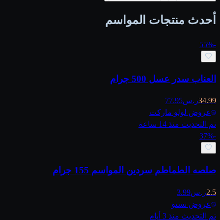
أحدث منتجات المواسم
55
%
-
العناب سدر عسل 500 جرام
34.99
ر.س
77.95
عروض لولو ماركت
تم التحديث منذ 14 ساعة
37
%
-
صلصه الطماطم سردين المواسم 155 جرام
2.5
ر.س
3.99
عروض نستو
تم التحديث منذ 3 أيام