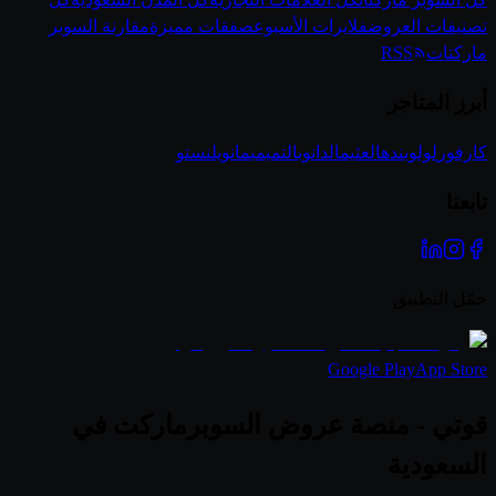
تصنيفات العروض
فلايرات الأسبوع
صفقات مميزة
مقارنة السوبر
ماركتات
RSS
أبرز المتاجر
كارفور
لولو
بنده
العثيم
الدانوب
التميمي
مانويل
نستو
تابعنا
حمّل التطبيق
Google Play
App Store
قوتي - منصة عروض السوبرماركت في
السعودية