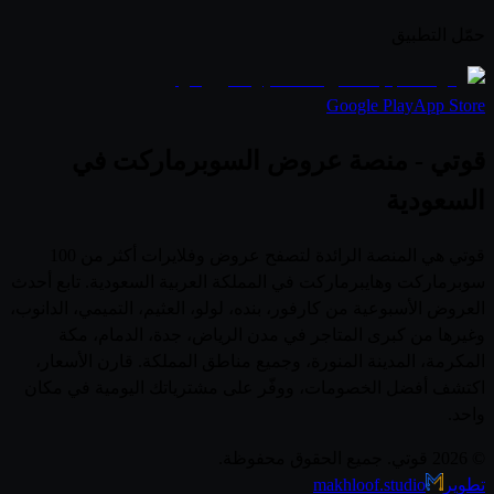
حمّل التطبيق
Google Play
App Store
قوتي - منصة عروض السوبرماركت في
السعودية
قوتي هي المنصة الرائدة لتصفح عروض وفلايرات أكثر من 100
سوبرماركت وهايبرماركت في المملكة العربية السعودية. تابع أحدث
العروض الأسبوعية من كارفور، بنده، لولو، العثيم، التميمي، الدانوب،
وغيرها من كبرى المتاجر في مدن الرياض، جدة، الدمام، مكة
المكرمة، المدينة المنورة، وجميع مناطق المملكة. قارن الأسعار،
اكتشف أفضل الخصومات، ووفّر على مشترياتك اليومية في مكان
واحد.
© 2026 قوتي. جميع الحقوق محفوظة.
تطوير
makhloof.studio