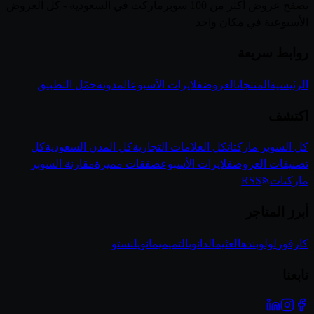
تصفح عروض أكثر من 100 سوبرماركت في السعودية - كل العروض
الأسبوعية في مكان واحد
روابط سريعة
الرئيسية
المنتجات
العروض
فلايرات الأسبوع
المدونة
حمّل التطبيق
اكتشف
كل السوبر ماركتات
كل العلامات التجارية
كل المدن السعودية
كل
تصنيفات العروض
فلايرات الأسبوع
صفقات مميزة
مقارنة السوبر
ماركتات
RSS
أبرز المتاجر
كارفور
لولو
بنده
العثيم
الدانوب
التميمي
مانويل
نستو
تابعنا