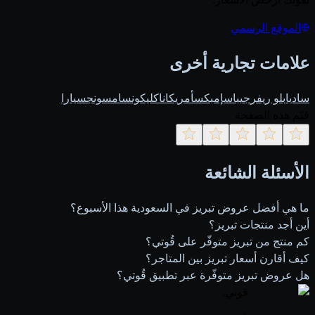
الموقع الرسمي
علامات تجارية أخرى
ساديا
بلو ريفر
جيباس
إمبكس
أمريكانا
كليكون
سامسونج
سيارا
قيّم هذه الصفحة
الأسئلة الشائعة
ما هي أفضل عروض تبريز في السعودية هذا الأسبوع؟
أين أجد منتجات تبريز؟
كم منتج من تبريز متوفّر على قُوتي؟
كيف أقارن أسعار تبريز بين المتاجر؟
هل عروض تبريز متوفّرة عبر تطبيق قُوتي؟
قوتي
.