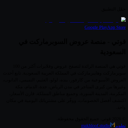
حمّل التطبيق
Google Play
App Store
قوتي - منصة عروض السوبرماركت في
السعودية
قوتي هي المنصة الرائدة لتصفح عروض وفلايرات أكثر من 100
سوبرماركت وهايبرماركت في المملكة العربية السعودية. تابع أحدث
العروض الأسبوعية من كارفور، بنده، لولو، العثيم، التميمي، الدانوب،
وغيرها من كبرى المتاجر في مدن الرياض، جدة، الدمام، مكة
المكرمة، المدينة المنورة، وجميع مناطق المملكة. قارن الأسعار،
اكتشف أفضل الخصومات، ووفّر على مشترياتك اليومية في مكان
واحد.
© 2026 قوتي. جميع الحقوق محفوظة.
تطوير
makhloof.studio