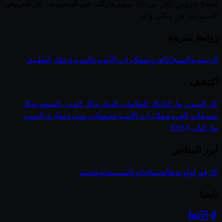
تصفح عروض أكثر من 100 سوبرماركت في السعودية - كل العروض
الأسبوعية في مكان واحد
روابط سريعة
الرئيسية
المنتجات
العروض
فلايرات الأسبوع
المدونة
حمّل التطبيق
اكتشف
كل السوبر ماركتات
كل العلامات التجارية
كل المدن السعودية
كل
تصنيفات العروض
فلايرات الأسبوع
صفقات مميزة
مقارنة السوبر
ماركتات
RSS
أبرز المتاجر
كارفور
لولو
بنده
العثيم
الدانوب
التميمي
مانويل
نستو
تابعنا