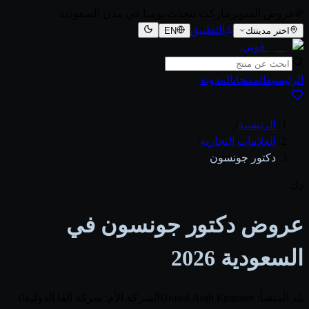
عروض السوبرماركت تتحدث يوميا في مدن السعودية
التطبيق
اختر مدينتك
EN
قوتي
.
الرئيسية
المنتجات
المدونة
الرئيسية
/
العلامات التجارية
/
دكتور جونسون
دك
عروض دكتور جونسون في
السعودية 2026
بلد المنشأ: United Arab Emirates
الشركة الأم: شركة الفا الدولية
0