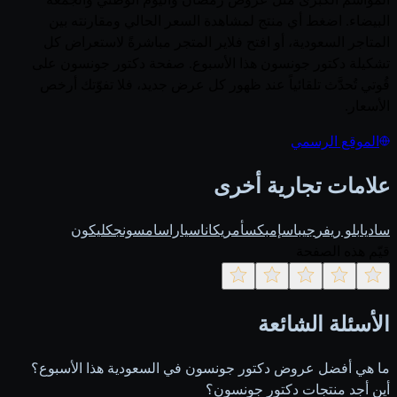
البيضاء. اضغط أي منتج لمشاهدة السعر الحالي ومقارنته بين
المتاجر السعودية، أو افتح فلاير المتجر مباشرةً لاستعراض كل
تشكيلة دكتور جونسون هذا الأسبوع. صفحة دكتور جونسون على
قُوتي تُحدَّث تلقائياً عند ظهور كل عرض جديد، فلا تفوّتك أرخص
الأسعار.
الموقع الرسمي
علامات تجارية أخرى
ساديا
بلو ريفر
جيباس
إمبكس
أمريكانا
سيارا
سامسونج
كليكون
قيّم هذه الصفحة
الأسئلة الشائعة
ما هي أفضل عروض دكتور جونسون في السعودية هذا الأسبوع؟
أين أجد منتجات دكتور جونسون؟