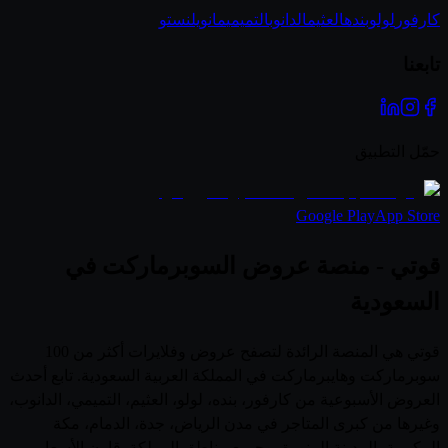
كارفور
لولو
بنده
العثيم
الدانوب
التميمي
مانويل
نستو
تابعنا
حمّل التطبيق
Google Play
App Store
قوتي - منصة عروض السوبرماركت في
السعودية
قوتي هي المنصة الرائدة لتصفح عروض وفلايرات أكثر من 100
سوبرماركت وهايبرماركت في المملكة العربية السعودية. تابع أحدث
العروض الأسبوعية من كارفور، بنده، لولو، العثيم، التميمي، الدانوب،
وغيرها من كبرى المتاجر في مدن الرياض، جدة، الدمام، مكة
المكرمة، المدينة المنورة، وجميع مناطق المملكة. قارن الأسعار،