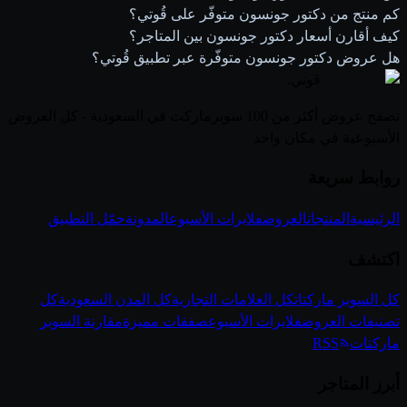
كم منتج من دكتور جونسون متوفّر على قُوتي؟
كيف أقارن أسعار دكتور جونسون بين المتاجر؟
هل عروض دكتور جونسون متوفّرة عبر تطبيق قُوتي؟
قوتي
.
تصفح عروض أكثر من 100 سوبرماركت في السعودية - كل العروض
الأسبوعية في مكان واحد
روابط سريعة
الرئيسية
المنتجات
العروض
فلايرات الأسبوع
المدونة
حمّل التطبيق
اكتشف
كل السوبر ماركتات
كل العلامات التجارية
كل المدن السعودية
كل
تصنيفات العروض
فلايرات الأسبوع
صفقات مميزة
مقارنة السوبر
ماركتات
RSS
أبرز المتاجر