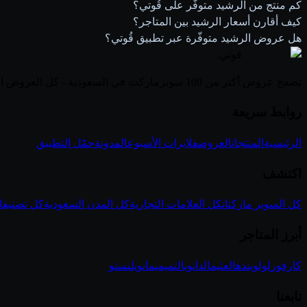
كم منتج من الرشيد متوفّر على قُوتي؟
كيف أقارن أسعار الرشيد بين المتاجر؟
هل عروض الرشيد متوفّرة عبر تطبيق قُوتي؟
قوتي
.
تصفح عروض أكثر من 100 سوبرماركت في السعودية - كل العروض الأسبوعية في مكان واحد
روابط سريعة
الرئيسية
المنتجات
العروض
فلايرات الأسبوع
المدونة
حمّل التطبيق
اكتشف
كل السوبر ماركتات
كل العلامات التجارية
كل المدن السعودية
كل تصنيفا
أبرز المتاجر
كارفور
لولو
بنده
العثيم
الدانوب
التميمي
مانويل
نستو
تابعنا