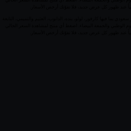
ئياً عند ظهور كل عرض جديد، فلا تفوّتك أرخص الأسعار.
ض وأسعار منتجات الرشيد (Saudi Arabia) في السعودية في صفحة واحدة. يجمع قُوتي 4 منتجاً نشطاً من الرشيد عبر 0 متجر سعودي بما فيها كارفور، لولو، بنده، الدانوب، العثيم والتميمي، التابعة
يوم الوطني والجمعة البيضاء. اضغط أي منتج لمشاهدة السعر الحالي
ئياً عند ظهور كل عرض جديد، فلا تفوّتك أرخص الأسعار.