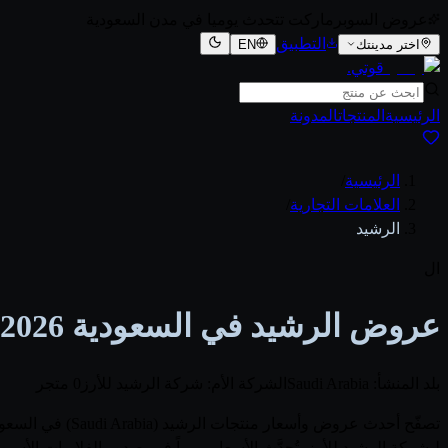
عروض السوبرماركت تتحدث يوميا في مدن السعودية
التطبيق
اختر مدينتك
EN
قوتي
.
الرئيسية
المنتجات
المدونة
الرئيسية
/
العلامات التجارية
/
الرشيد
ال
عروض الرشيد في السعودية 2026
بلد المنشأ: Saudi Arabia
الشركة الأم: شركة الرشيد للأرز
0 متجر
لـشركة الرشيد للأرز. تُحدَّث الأسعار يومياً فور صدور الفلايرات 