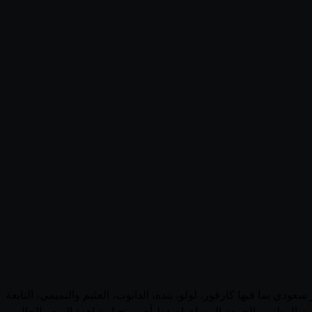
ض وأسعار منتجات الرشيد (Saudi Arabia) في السعودية في صفحة واحدة. يجمع قُوتي 4 منتجاً نشطاً من الرشيد عبر 0 متجر سعودي بما فيها كارفور، لولو، بنده، الدانوب، العثيم والتميمي، التابعة
يوم الوطني والجمعة البيضاء. اضغط أي منتج لمشاهدة السعر الحالي