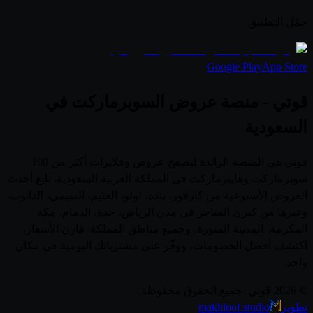
حمّل التطبيق
Google Play
App Store
قوتي - منصة عروض السوبرماركت في
السعودية
قوتي هي المنصة الرائدة لتصفح عروض وفلايرات أكثر من 100
سوبرماركت وهايبرماركت في المملكة العربية السعودية. تابع أحدث
العروض الأسبوعية من كارفور، بنده، لولو، العثيم، التميمي، الدانوب،
وغيرها من كبرى المتاجر في مدن الرياض، جدة، الدمام، مكة
المكرمة، المدينة المنورة، وجميع مناطق المملكة. قارن الأسعار،
اكتشف أفضل الخصومات، ووفّر على مشترياتك اليومية في مكان
واحد.
© 2026 قوتي. جميع الحقوق محفوظة.
تطوير
makhloof.studio