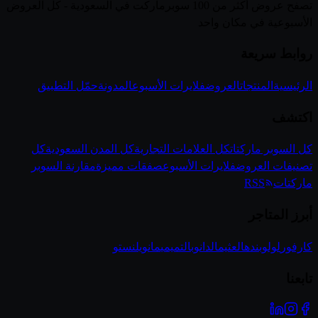
تصفح عروض أكثر من 100 سوبرماركت في السعودية - كل العروض
الأسبوعية في مكان واحد
روابط سريعة
الرئيسية
المنتجات
العروض
فلايرات الأسبوع
المدونة
حمّل التطبيق
اكتشف
كل السوبر ماركتات
كل العلامات التجارية
كل المدن السعودية
كل
تصنيفات العروض
فلايرات الأسبوع
صفقات مميزة
مقارنة السوبر
ماركتات
RSS
أبرز المتاجر
كارفور
لولو
بنده
العثيم
الدانوب
التميمي
مانويل
نستو
تابعنا