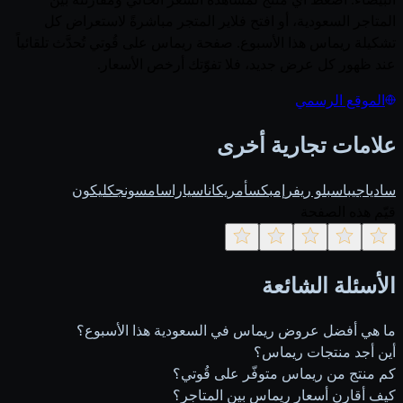
المتاجر السعودية، أو افتح فلاير المتجر مباشرةً لاستعراض كل
تشكيلة ريماس هذا الأسبوع. صفحة ريماس على قُوتي تُحدَّث تلقائياً
عند ظهور كل عرض جديد، فلا تفوّتك أرخص الأسعار.
الموقع الرسمي
علامات تجارية أخرى
ساديا
جيباس
بلو ريفر
إمبكس
أمريكانا
سيارا
سامسونج
كليكون
قيّم هذه الصفحة
الأسئلة الشائعة
ما هي أفضل عروض ريماس في السعودية هذا الأسبوع؟
أين أجد منتجات ريماس؟
كم منتج من ريماس متوفّر على قُوتي؟
كيف أقارن أسعار ريماس بين المتاجر؟