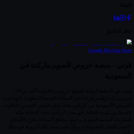
تابعنا
حمّل التطبيق
Google Play
App Store
قوتي - منصة عروض السوبرماركت في
السعودية
قوتي هي المنصة الرائدة لتصفح عروض وفلايرات أكثر من 100
سوبرماركت وهايبرماركت في المملكة العربية السعودية. تابع أحدث
العروض الأسبوعية من كارفور، بنده، لولو، العثيم، التميمي، الدانوب،
وغيرها من كبرى المتاجر في مدن الرياض، جدة، الدمام، مكة
المكرمة، المدينة المنورة، وجميع مناطق المملكة. قارن الأسعار،
اكتشف أفضل الخصومات، ووفّر على مشترياتك اليومية في مكان
واحد.