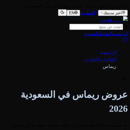
عروض السوبرماركت تتحدث يوميا في مدن السعودية
التطبيق
اختر مدينتك
EN
قوتي
.
الرئيسية
المنتجات
المدونة
الرئيسية
/
العلامات التجارية
/
ريماس
ري
عروض ريماس في السعودية
2026
بلد المنشأ: Saudi Arabia
الشركة الأم: شركة محمد صالح باشنفر