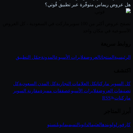
هل عروض ريماس متوفّرة عبر تطبيق قُوتي؟
قوتي
.
تصفح عروض أكثر من 100 سوبرماركت في السعودية - كل العروض
الأسبوعية في مكان واحد
روابط سريعة
الرئيسية
المنتجات
العروض
فلايرات الأسبوع
المدونة
حمّل التطبيق
اكتشف
كل السوبر ماركتات
كل العلامات التجارية
كل المدن السعودية
كل
تصنيفات العروض
فلايرات الأسبوع
صفقات مميزة
مقارنة السوبر
ماركتات
RSS
أبرز المتاجر
كارفور
لولو
بنده
العثيم
الدانوب
التميمي
مانويل
نستو