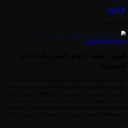
حمّل التطبيق
Google Play
App Store
قوتي - منصة عروض السوبرماركت في
السعودية
قوتي هي المنصة الرائدة لتصفح عروض وفلايرات أكثر من 100
سوبرماركت وهايبرماركت في المملكة العربية السعودية. تابع أحدث
العروض الأسبوعية من كارفور، بنده، لولو، العثيم، التميمي، الدانوب،
وغيرها من كبرى المتاجر في مدن الرياض، جدة، الدمام، مكة
المكرمة، المدينة المنورة، وجميع مناطق المملكة. قارن الأسعار،
اكتشف أفضل الخصومات، ووفّر على مشترياتك اليومية في مكان
واحد.