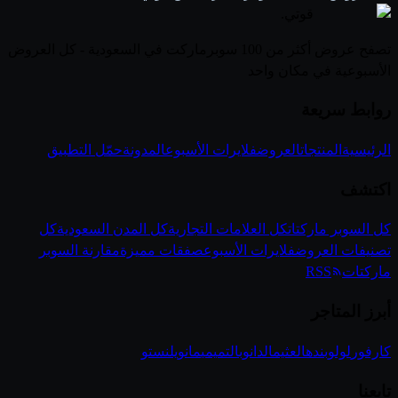
قوتي
.
تصفح عروض أكثر من 100 سوبرماركت في السعودية - كل العروض
الأسبوعية في مكان واحد
روابط سريعة
الرئيسية
المنتجات
العروض
فلايرات الأسبوع
المدونة
حمّل التطبيق
اكتشف
كل السوبر ماركتات
كل العلامات التجارية
كل المدن السعودية
كل
تصنيفات العروض
فلايرات الأسبوع
صفقات مميزة
مقارنة السوبر
ماركتات
RSS
أبرز المتاجر
كارفور
لولو
بنده
العثيم
الدانوب
التميمي
مانويل
نستو
تابعنا