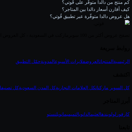
كم منتج من دالدا متوفّر على قُوتي؟
كيف أقارن أسعار دالدا بين المتاجر؟
هل عروض دالدا متوفّرة عبر تطبيق قُوتي؟
قوتي
.
تصفح عروض أكثر من 100 سوبرماركت في السعودية - كل العروض الأسبوعية في مكان واحد
روابط سريعة
الرئيسية
المنتجات
العروض
فلايرات الأسبوع
المدونة
حمّل التطبيق
اكتشف
كل السوبر ماركتات
كل العلامات التجارية
كل المدن السعودية
كل تصنيفا
أبرز المتاجر
كارفور
لولو
بنده
العثيم
الدانوب
التميمي
مانويل
نستو
تابعنا