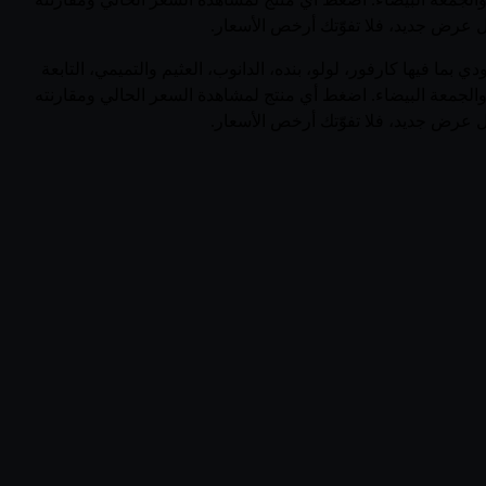
 كل عرض جديد، فلا تفوّتك أرخص الأسعار.
جات دالدا (Netherlands) في السعودية في صفحة واحدة. يجمع قُوتي 33 منتجاً نشطاً من دالدا عبر 0 متجر سعودي بما فيها كارفور، لولو، بنده، الدانوب، العثيم والتميمي، التابعة
والجمعة البيضاء. اضغط أي منتج لمشاهدة السعر الحالي ومقارنته
 كل عرض جديد، فلا تفوّتك أرخص الأسعار.