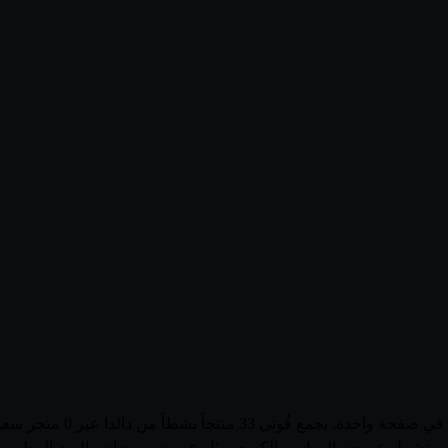
تصفّح أحدث عروض وأسعار منت
للمتاجر، وتشمل عروض المواسم الكبرى مثل عروض رمضان واليوم الوطني 