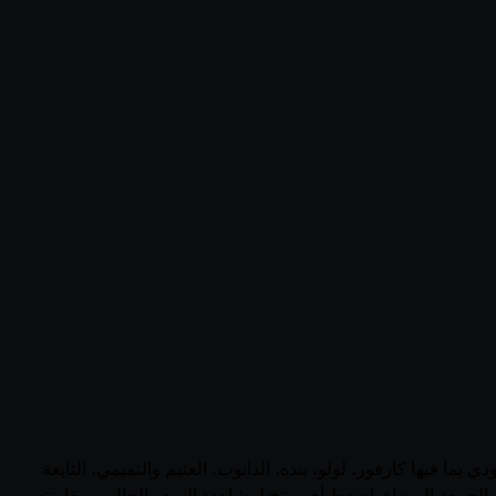
جات دالدا (Netherlands) في السعودية في صفحة واحدة. يجمع قُوتي 33 منتجاً نشطاً من دالدا عبر 0 متجر سعودي بما فيها كارفور، لولو، بنده، الدانوب، العثيم والتميمي، التابعة
والجمعة البيضاء. اضغط أي منتج لمشاهدة السعر الحالي ومقارنته