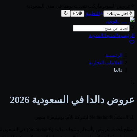
عروض السوبرماركت تتحدث يوميا في مدن السعودية
التطبيق
اختر مدينتك
EN
قوتي
.
الرئيسية
المنتجات
المدونة
الرئيسية
/
العلامات التجارية
/
دالدا
دا
عروض دالدا في السعودية 2026
بلد المنشأ: Netherlands
الشركة الأم: يونيليفر
0 متجر
لـيونيليفر. تُحدَّث الأسعار يومياً فور صدور الفلايرات الأسبوعية 