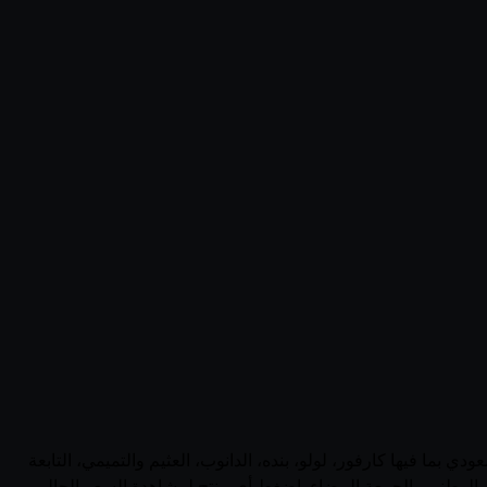
ر منتجات عيون (Saudi Arabia) في السعودية في صفحة واحدة. يجمع قُوتي 5 منتجاً نشطاً من عيون عبر 0 متجر سعودي بما فيها كارفور، لولو، بنده، الدانوب، العثيم والتميمي، التابعة
 الوطني والجمعة البيضاء. اضغط أي منتج لمشاهدة السعر الحالي