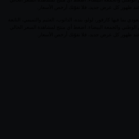
ً عند ظهور كل عرض جديد، فلا تفوّتك أرخص الأسعار.
ر منتجات عيون (Saudi Arabia) في السعودية في صفحة واحدة. يجمع قُوتي 5 منتجاً نشطاً من عيون عبر 0 متجر سعودي بما فيها كارفور، لولو، بنده، الدانوب، العثيم والتميمي، التابعة
 الوطني والجمعة البيضاء. اضغط أي منتج لمشاهدة السعر الحالي
ً عند ظهور كل عرض جديد، فلا تفوّتك أرخص الأسعار.