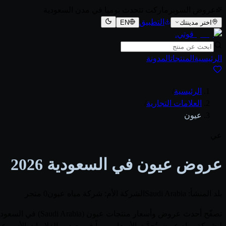
عروض السوبرماركت تتحدث يوميا في مدن السعودية
التطبيق
اختر مدينتك
EN
قوتي
.
الرئيسية
المنتجات
المدونة
الرئيسية
/
العلامات التجارية
/
عيون
عي
عروض عيون في السعودية 2026
بلد المنشأ: Saudi Arabia
الشركة الأم: شركة مياه عيون
0 متجر
لـشركة مياه عيون. تُحدَّث الأسعار يومياً فور صدور الفلايرات الأ