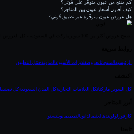
كم منتج من عيون متوفّر على قُوتي؟
كيف أقارن أسعار عيون بين المتاجر؟
هل عروض عيون متوفّرة عبر تطبيق قُوتي؟
قوتي
.
تصفح عروض أكثر من 100 سوبرماركت في السعودية - كل العروض الأسبوعية في مكان واحد
روابط سريعة
الرئيسية
المنتجات
العروض
فلايرات الأسبوع
المدونة
حمّل التطبيق
اكتشف
كل السوبر ماركتات
كل العلامات التجارية
كل المدن السعودية
كل تصنيفا
أبرز المتاجر
كارفور
لولو
بنده
العثيم
الدانوب
التميمي
مانويل
نستو
تابعنا