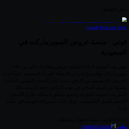
حمّل التطبيق
Google Play
App Store
قوتي - منصة عروض السوبرماركت في
السعودية
قوتي هي المنصة الرائدة لتصفح عروض وفلايرات أكثر من 100
سوبرماركت وهايبرماركت في المملكة العربية السعودية. تابع أحدث
العروض الأسبوعية من كارفور، بنده، لولو، العثيم، التميمي، الدانوب،
وغيرها من كبرى المتاجر في مدن الرياض، جدة، الدمام، مكة
المكرمة، المدينة المنورة، وجميع مناطق المملكة. قارن الأسعار،
اكتشف أفضل الخصومات، ووفّر على مشترياتك اليومية في مكان
واحد.
© 2026 قوتي. جميع الحقوق محفوظة.
تطوير
makhloof.studio