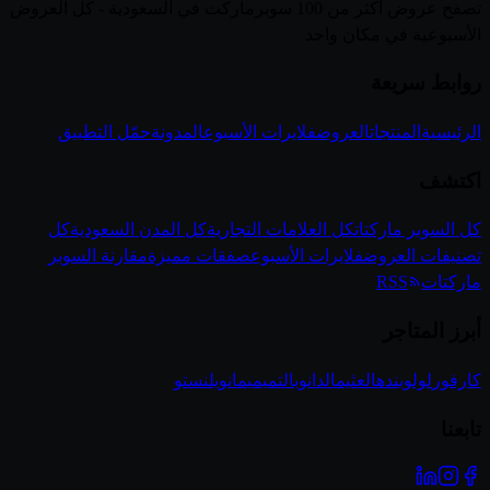
تصفح عروض أكثر من 100 سوبرماركت في السعودية - كل العروض
الأسبوعية في مكان واحد
روابط سريعة
الرئيسية
المنتجات
العروض
فلايرات الأسبوع
المدونة
حمّل التطبيق
اكتشف
كل السوبر ماركتات
كل العلامات التجارية
كل المدن السعودية
كل
تصنيفات العروض
فلايرات الأسبوع
صفقات مميزة
مقارنة السوبر
ماركتات
RSS
أبرز المتاجر
كارفور
لولو
بنده
العثيم
الدانوب
التميمي
مانويل
نستو
تابعنا