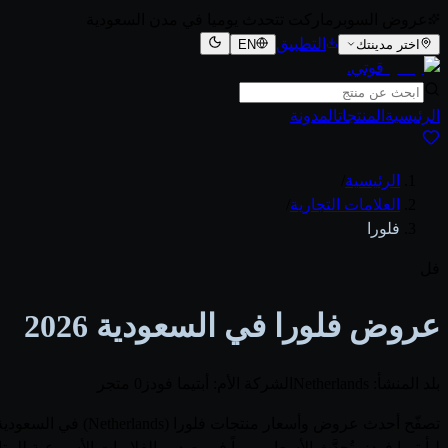
عروض السوبرماركت تتحدث يوميا في مدن السعودية
التطبيق
اختر مدينتك
EN
قوتي
.
الرئيسية
المنتجات
المدونة
الرئيسية
/
العلامات التجارية
/
فلورا
فل
عروض فلورا في السعودية 2026
بلد المنشأ: Netherlands
الشركة الأم: أبتيما فودز
0 متجر
لـأبتيما فودز. تُحدَّث الأسعار يومياً فور صدور الفلايرات الأسبوع