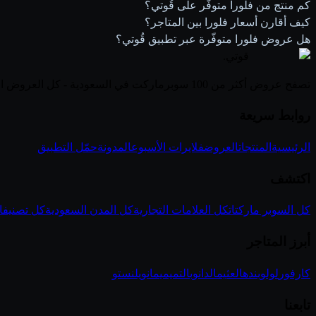
كم منتج من فلورا متوفّر على قُوتي؟
كيف أقارن أسعار فلورا بين المتاجر؟
هل عروض فلورا متوفّرة عبر تطبيق قُوتي؟
قوتي
.
تصفح عروض أكثر من 100 سوبرماركت في السعودية - كل العروض الأسبوعية في مكان واحد
روابط سريعة
الرئيسية
المنتجات
العروض
فلايرات الأسبوع
المدونة
حمّل التطبيق
اكتشف
كل السوبر ماركتات
كل العلامات التجارية
كل المدن السعودية
كل تصنيفا
أبرز المتاجر
كارفور
لولو
بنده
العثيم
الدانوب
التميمي
مانويل
نستو
تابعنا