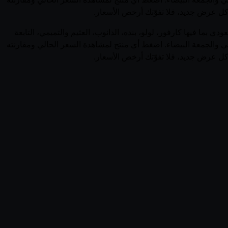
ر كل عرض جديد، فلا تفوّتك أرخص الأسعار.
 منتجات فلورا (Netherlands) في السعودية في صفحة واحدة. يجمع قُوتي 33 منتجاً نشطاً من فلورا عبر 0 متجر سعودي بما فيها كارفور، لولو، بنده، الدانوب، العثيم والتميمي، التابعة
ني والجمعة البيضاء. اضغط أي منتج لمشاهدة السعر الحالي ومقارنته
ر كل عرض جديد، فلا تفوّتك أرخص الأسعار.