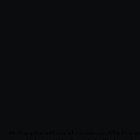
 منتجات فلورا (Netherlands) في السعودية في صفحة واحدة. يجمع قُوتي 33 منتجاً نشطاً من فلورا عبر 0 متجر سعودي بما فيها كارفور، لولو، بنده، الدانوب، العثيم والتميمي، التابعة
ني والجمعة البيضاء. اضغط أي منتج لمشاهدة السعر الحالي ومقارنته