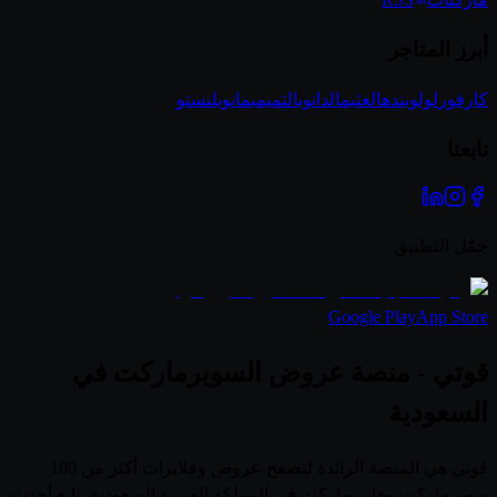
أبرز المتاجر
كارفور
لولو
بنده
العثيم
الدانوب
التميمي
مانويل
نستو
تابعنا
حمّل التطبيق
Google Play
App Store
قوتي - منصة عروض السوبرماركت في
السعودية
قوتي هي المنصة الرائدة لتصفح عروض وفلايرات أكثر من 100
سوبرماركت وهايبرماركت في المملكة العربية السعودية. تابع أحدث