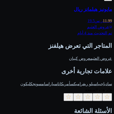
مايونيز هيلمانز ريال
11.99
ر.س
19.5
عروض العثيم
تم التحديث منذ 4 أيام
المتاجر التي تعرض هيلفنز
عروض العثيم
عروض كبيان
علامات تجارية أخرى
ساديا
جيباس
بلو ريفر
إمبكس
أمريكانا
سيارا
سامسونج
كليكون
قيّم هذه الصفحة
الأسئلة الشائعة