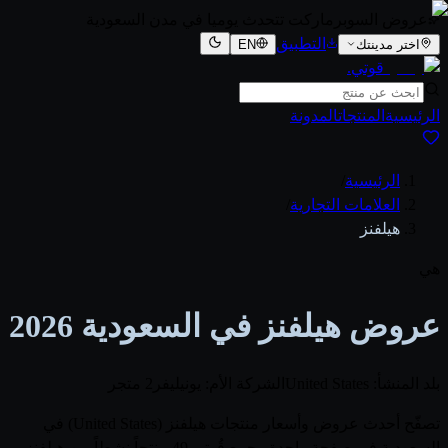
عروض السوبرماركت تتحدث يوميا في مدن السعودية
التطبيق
اختر مدينتك
EN
قوتي
.
الرئيسية
المنتجات
المدونة
الرئيسية
/
العلامات التجارية
/
هيلفنز
هي
عروض هيلفنز في السعودية 2026
بلد المنشأ: United States
الشركة الأم: يونيليفر
2 متجر
تصفّح أحدث عروض وأسعار منتجات هيلفنز (United States) في
السعودية في صفحة واحدة. يجمع قُوتي 49 منتجاً نشطاً من هيلفنز