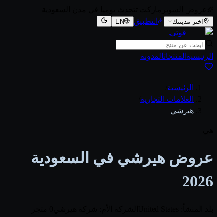
عروض السوبرماركت تتحدث يوميا في مدن السعودية
التطبيق
اختر مدينتك
EN
قوتي
.
الرئيسية
المنتجات
المدونة
الرئيسية
/
العلامات التجارية
/
هيرشي
هي
عروض هيرشي في السعودية
2026
بلد المنشأ: United States
الشركة الأم: شركة هيرشي
0 متجر