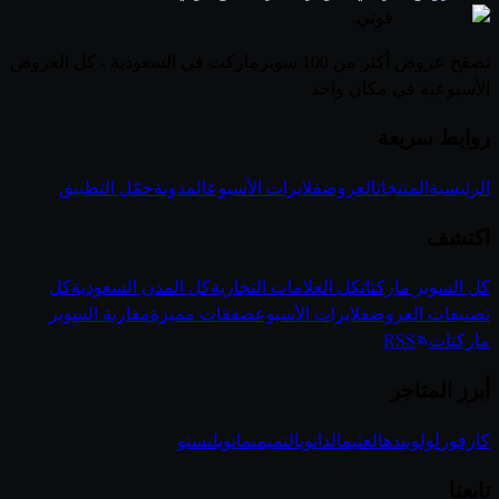
قوتي
.
تصفح عروض أكثر من 100 سوبرماركت في السعودية - كل العروض
الأسبوعية في مكان واحد
روابط سريعة
الرئيسية
المنتجات
العروض
فلايرات الأسبوع
المدونة
حمّل التطبيق
اكتشف
كل السوبر ماركتات
كل العلامات التجارية
كل المدن السعودية
كل
تصنيفات العروض
فلايرات الأسبوع
صفقات مميزة
مقارنة السوبر
ماركتات
RSS
أبرز المتاجر
كارفور
لولو
بنده
العثيم
الدانوب
التميمي
مانويل
نستو
تابعنا