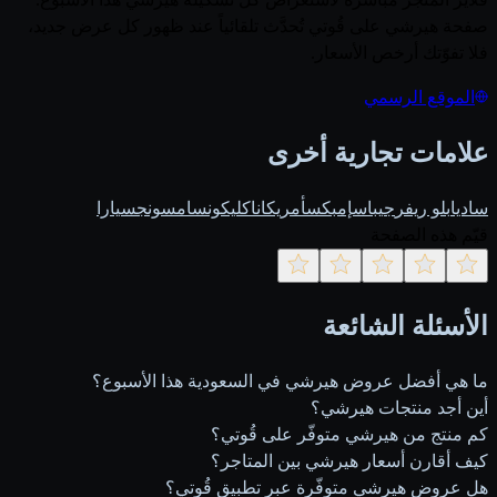
صفحة هيرشي على قُوتي تُحدَّث تلقائياً عند ظهور كل عرض جديد،
فلا تفوّتك أرخص الأسعار.
الموقع الرسمي
علامات تجارية أخرى
ساديا
بلو ريفر
جيباس
إمبكس
أمريكانا
كليكون
سامسونج
سيارا
قيّم هذه الصفحة
الأسئلة الشائعة
ما هي أفضل عروض هيرشي في السعودية هذا الأسبوع؟
أين أجد منتجات هيرشي؟
كم منتج من هيرشي متوفّر على قُوتي؟
كيف أقارن أسعار هيرشي بين المتاجر؟
هل عروض هيرشي متوفّرة عبر تطبيق قُوتي؟