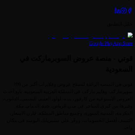
حمّل التطبيق
Google Play
App Store
قوتي - منصة عروض السوبرماركت في
السعودية
قوتي هي المنصة الرائدة لتصفح عروض وفلايرات أكثر من 100
سوبرماركت وهايبرماركت في المملكة العربية السعودية. تابع أحدث
العروض الأسبوعية من كارفور، بنده، لولو، العثيم، التميمي، الدانوب،
وغيرها من كبرى المتاجر في مدن الرياض، جدة، الدمام، مكة
المكرمة، المدينة المنورة، وجميع مناطق المملكة. قارن الأسعار،
اكتشف أفضل الخصومات، ووفّر على مشترياتك اليومية في مكان
واحد.