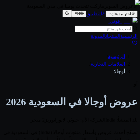
عروض السوبرماركت تتحدث يوميا في مدن السعودية
التطبيق
اختر مدينتك
EN
قوتي
.
الرئيسية
المنتجات
المدونة
الرئيسية
/
العلامات التجارية
/
أوجالا
أو
عروض أوجالا في السعودية 2026
بلد المنشأ: India
الشركة الأم: جيوثي لابوراتوريز
2 متجر
تصفّح أحدث عروض وأسعار منتجات أوجالا (India) في السعودية في
صفحة واحدة. يجمع قُوتي 45 منتجاً نشطاً من أوجالا عبر 2 متجر