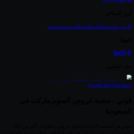
أبرز المتاجر
كارفور
لولو
بنده
العثيم
الدانوب
التميمي
مانويل
نستو
تابعنا
حمّل التطبيق
Google Play
App Store
قوتي - منصة عروض السوبرماركت في
السعودية
قوتي هي المنصة الرائدة لتصفح عروض وفلايرات أكثر من 100
سوبرماركت وهايبرماركت في المملكة العربية السعودية. تابع أحدث