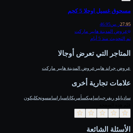
مسحوق غسيل اوجلا 5 كجم
27.95
ر.س
46.95
عروض المدينة هايبر ماركت
تم التحديث منذ 5 أيام
المتاجر التي تعرض أوجالا
عروض جراند هايبر
عروض المدينة هايبر ماركت
علامات تجارية أخرى
ساديا
بلو ريفر
جيباس
إمبكس
أمريكانا
سيارا
سامسونج
كليكون
قيّم هذه الصفحة
الأسئلة الشائعة