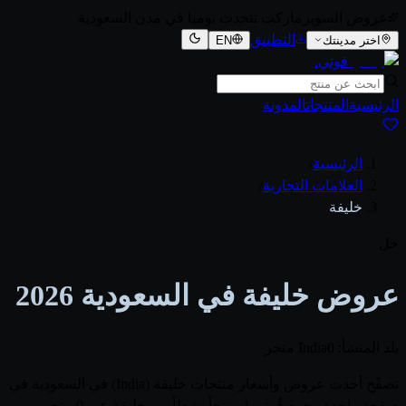
عروض السوبرماركت تتحدث يوميا في مدن السعودية
التطبيق
اختر مدينتك
EN
قوتي
.
الرئيسية
المنتجات
المدونة
الرئيسية
/
العلامات التجارية
/
خليفة
خل
عروض خليفة في السعودية 2026
بلد المنشأ: India
0 متجر
تصفّح أحدث عروض وأسعار منتجات خليفة (India) في السعودية في
صفحة واحدة. يجمع قُوتي 1 منتجاً نشطاً من خليفة عبر 0 متجر