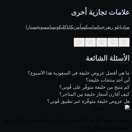
علامات تجارية أخرى
ساديا
بلو ريفر
جيباس
إمبكس
أمريكانا
كليكون
سامسونج
سيارا
قيّم هذه الصفحة
الأسئلة الشائعة
ما هي أفضل عروض خليفة في السعودية هذا الأسبوع؟
أين أجد منتجات خليفة؟
كم منتج من خليفة متوفّر على قُوتي؟
كيف أقارن أسعار خليفة بين المتاجر؟
هل عروض خليفة متوفّرة عبر تطبيق قُوتي؟
قوتي
.
تصفح عروض أكثر من 100 سوبرماركت في السعودية - كل العروض
الأسبوعية في مكان واحد