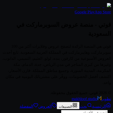
Google Play
App Store
قوتي - منصة عروض السوبرماركت في
السعودية
قوتي هي المنصة الرائدة لتصفح عروض وفلايرات أكثر من 100
سوبرماركت وهايبرماركت في المملكة العربية السعودية. تابع أحدث
العروض الأسبوعية من كارفور، بنده، لولو، العثيم، التميمي، الدانوب،
وغيرها من كبرى المتاجر في مدن الرياض، جدة، الدمام، مكة
المكرمة، المدينة المنورة، وجميع مناطق المملكة. قارن الأسعار،
اكتشف أفضل الخصومات، ووفّر على مشترياتك اليومية في مكان
واحد.
© 2026 قوتي. جميع الحقوق محفوظة.
تطوير
makhloof.studio
الرئيسية
بحث
العروض
المفضلة
التصنيفات