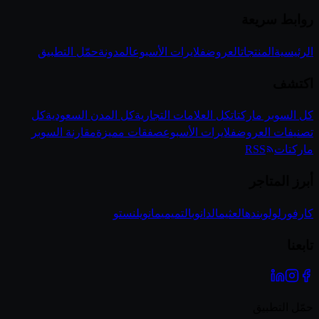
روابط سريعة
الرئيسية
المنتجات
العروض
فلايرات الأسبوع
المدونة
حمّل التطبيق
اكتشف
كل السوبر ماركتات
كل العلامات التجارية
كل المدن السعودية
كل
تصنيفات العروض
فلايرات الأسبوع
صفقات مميزة
مقارنة السوبر
ماركتات
RSS
أبرز المتاجر
كارفور
لولو
بنده
العثيم
الدانوب
التميمي
مانويل
نستو
تابعنا
حمّل التطبيق