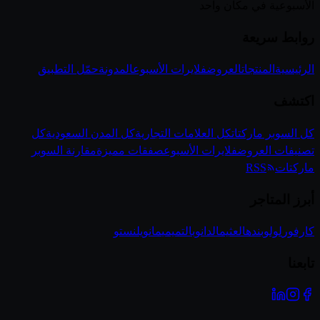
الأسبوعية في مكان واحد
روابط سريعة
الرئيسية
المنتجات
العروض
فلايرات الأسبوع
المدونة
حمّل التطبيق
اكتشف
كل السوبر ماركتات
كل العلامات التجارية
كل المدن السعودية
كل
تصنيفات العروض
فلايرات الأسبوع
صفقات مميزة
مقارنة السوبر
ماركتات
RSS
أبرز المتاجر
كارفور
لولو
بنده
العثيم
الدانوب
التميمي
مانويل
نستو
تابعنا