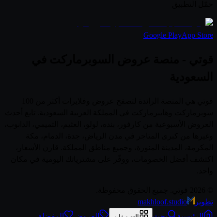
حمّل التطبيق
Google Play
App Store
قوتي - منصة عروض السوبرماركت في
السعودية
قوتي هي المنصة الرائدة لتصفح عروض وفلايرات أكثر من 100
سوبرماركت وهايبرماركت في المملكة العربية السعودية. تابع أحدث
العروض الأسبوعية من كارفور، بنده، لولو، العثيم، التميمي، الدانوب،
وغيرها من كبرى المتاجر في مدن الرياض، جدة، الدمام، مكة
المكرمة، المدينة المنورة، وجميع مناطق المملكة. قارن الأسعار،
اكتشف أفضل الخصومات، ووفّر على مشترياتك اليومية في مكان
واحد.
© 2026 قوتي. جميع الحقوق محفوظة.
تطوير
makhloof.studio
الرئيسية
بحث
العروض
المفضلة
التصنيفات