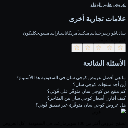
عروض هايبر الوفاء
علامات تجارية أخرى
ساديا
بلو ريفر
جيباس
إمبكس
أمريكانا
سيارا
سامسونج
كليكون
قيّم هذه الصفحة
الأسئلة الشائعة
ما هي أفضل عروض كوجي سان في السعودية هذا الأسبوع؟
أين أجد منتجات كوجي سان؟
كم منتج من كوجي سان متوفّر على قُوتي؟
كيف أقارن أسعار كوجي سان بين المتاجر؟
هل عروض كوجي سان متوفّرة عبر تطبيق قُوتي؟
قوتي
.
تصفح عروض أكثر من 100 سوبرماركت في السعودية - كل العروض