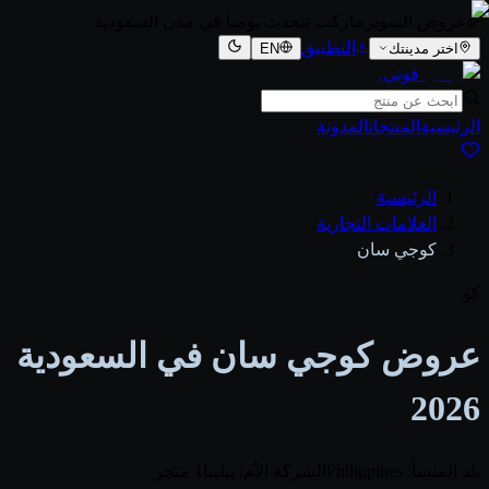
عروض السوبرماركت تتحدث يوميا في مدن السعودية
التطبيق
اختر مدينتك
EN
قوتي
.
الرئيسية
المنتجات
المدونة
الرئيسية
/
العلامات التجارية
/
كوجي سان
كو
عروض كوجي سان في السعودية
2026
بلد المنشأ: Philippines
الشركة الأم: بيلينا
1 متجر