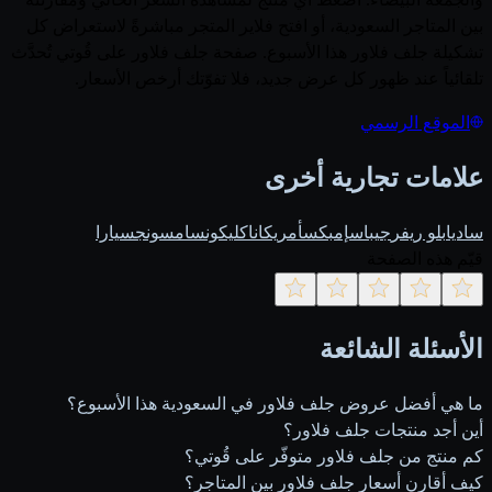
بين المتاجر السعودية، أو افتح فلاير المتجر مباشرةً لاستعراض كل
تشكيلة جلف فلاور هذا الأسبوع. صفحة جلف فلاور على قُوتي تُحدَّث
تلقائياً عند ظهور كل عرض جديد، فلا تفوّتك أرخص الأسعار.
الموقع الرسمي
علامات تجارية أخرى
ساديا
بلو ريفر
جيباس
إمبكس
أمريكانا
كليكون
سامسونج
سيارا
قيّم هذه الصفحة
الأسئلة الشائعة
ما هي أفضل عروض جلف فلاور في السعودية هذا الأسبوع؟
أين أجد منتجات جلف فلاور؟
كم منتج من جلف فلاور متوفّر على قُوتي؟
كيف أقارن أسعار جلف فلاور بين المتاجر؟