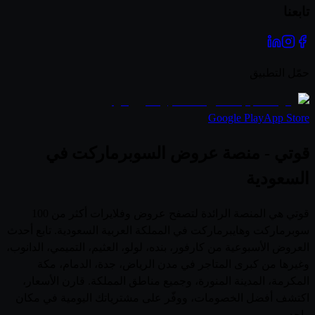
تابعنا
حمّل التطبيق
Google Play
App Store
قوتي - منصة عروض السوبرماركت في
السعودية
قوتي هي المنصة الرائدة لتصفح عروض وفلايرات أكثر من 100
سوبرماركت وهايبرماركت في المملكة العربية السعودية. تابع أحدث
العروض الأسبوعية من كارفور، بنده، لولو، العثيم، التميمي، الدانوب،
وغيرها من كبرى المتاجر في مدن الرياض، جدة، الدمام، مكة
المكرمة، المدينة المنورة، وجميع مناطق المملكة. قارن الأسعار،
اكتشف أفضل الخصومات، ووفّر على مشترياتك اليومية في مكان
واحد.