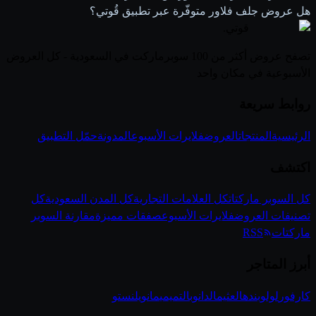
هل عروض جلف فلاور متوفّرة عبر تطبيق قُوتي؟
قوتي
.
تصفح عروض أكثر من 100 سوبرماركت في السعودية - كل العروض
الأسبوعية في مكان واحد
روابط سريعة
الرئيسية
المنتجات
العروض
فلايرات الأسبوع
المدونة
حمّل التطبيق
اكتشف
كل السوبر ماركتات
كل العلامات التجارية
كل المدن السعودية
كل
تصنيفات العروض
فلايرات الأسبوع
صفقات مميزة
مقارنة السوبر
ماركتات
RSS
أبرز المتاجر
كارفور
لولو
بنده
العثيم
الدانوب
التميمي
مانويل
نستو