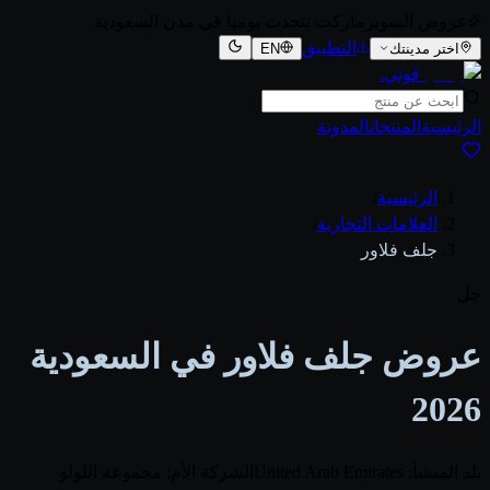
عروض السوبرماركت تتحدث يوميا في مدن السعودية
التطبيق
اختر مدينتك
EN
قوتي
.
الرئيسية
المنتجات
المدونة
الرئيسية
/
العلامات التجارية
/
جلف فلاور
جل
عروض جلف فلاور في السعودية
2026
بلد المنشأ: United Arab Emirates
الشركة الأم: مجموعة اللولو