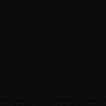
تصفّح أحدث عروض وأسعار منتجات مندي في السعودية في 
ل عروض رمضان واليوم الوطني والجمعة البيضاء. اضغط أي منتج لمشاهد