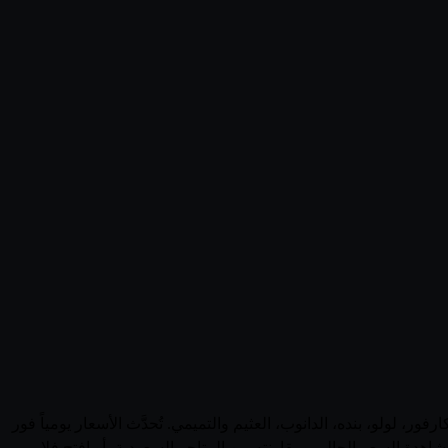
صفحة واحدة. يجمع قُوتي 1 منتجاً نشطاً من مندي عبر 0 متجر سعودي بما فيها كارفور، لولو، بنده، الدانوب، العثيم والتميمي. تُحدَّث الأسعار يومياً فور
ة السعر الحالي ومقارنته بين المتاجر السعودية، أو افتح فلاير