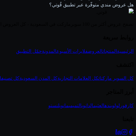
هل عروض مندي متوفّرة عبر تطبيق قُوتي؟
قوتي
.
تصفح عروض أكثر من 100 سوبرماركت في السعودية - كل العروض الأسبوعية في مكان واحد
روابط سريعة
الرئيسية
المنتجات
العروض
فلايرات الأسبوع
المدونة
حمّل التطبيق
اكتشف
كل السوبر ماركتات
كل العلامات التجارية
كل المدن السعودية
كل تصنيفا
أبرز المتاجر
كارفور
لولو
بنده
العثيم
الدانوب
التميمي
مانويل
نستو
تابعنا