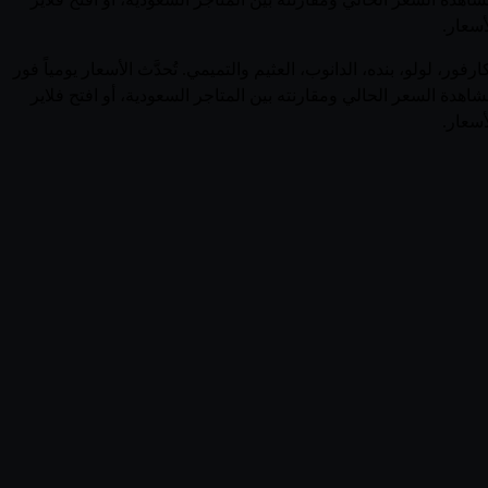
أسعار.
صفحة واحدة. يجمع قُوتي 1 منتجاً نشطاً من مندي عبر 0 متجر سعودي بما فيها كارفور، لولو، بنده، الدانوب، العثيم والتميمي. تُحدَّث الأسعار يومياً فور
ة السعر الحالي ومقارنته بين المتاجر السعودية، أو افتح فلاير
أسعار.