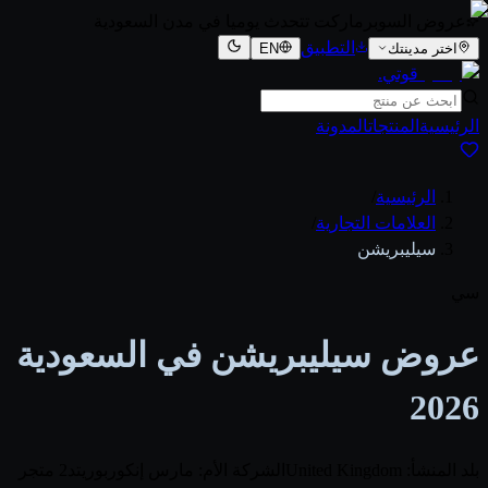
عروض السوبرماركت تتحدث يوميا في مدن السعودية
التطبيق
اختر مدينتك
EN
قوتي
.
الرئيسية
المنتجات
المدونة
الرئيسية
/
العلامات التجارية
/
سيليبريشن
سي
عروض سيليبريشن في السعودية
2026
بلد المنشأ: United Kingdom
الشركة الأم: مارس إنكوربوريتد
2 متجر