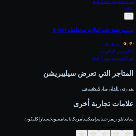
تم التحديث منذ 4 أيام
35
%
-
سليبرشنز شوكولاته مختلطه 600 غ
36.99
ر.س
56.5
عروض الدانوب
تم التحديث منذ 4 أيام
المتاجر التي تعرض سيليبريشن
عروض الدانوب
مارك&سيف
علامات تجارية أخرى
ساديا
بلو ريفر
جيباس
إمبكس
أمريكانا
سامسونج
سيارا
كليكون
قيّم هذه الصفحة