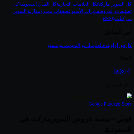
كل السوبر ماركتات
كل العلامات التجارية
كل المدن السعودية
كل
تصنيفات العروض
فلايرات الأسبوع
صفقات مميزة
مقارنة السوبر
ماركتات
RSS
أبرز المتاجر
كارفور
لولو
بنده
العثيم
الدانوب
التميمي
مانويل
نستو
تابعنا
حمّل التطبيق
Google Play
App Store
قوتي - منصة عروض السوبرماركت في
السعودية