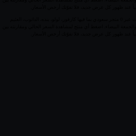
ياً عند ظهور كل عرض جديد، فلا تفوّتك أرخص الأسعار.
تصفّح أحدث عروض وأسعار منتجات ماي فايناست (Saudi Arabia) في السعودية في صفحة واحدة. يجمع قُوتي 3 منتجاً نشطاً من ماي فايناست عبر 0 متجر سعودي بما فيها كارفور، لولو، بنده، الدانوب، العثيم
الجمعة البيضاء. اضغط أي منتج لمشاهدة السعر الحالي ومقارنته بين
ياً عند ظهور كل عرض جديد، فلا تفوّتك أرخص الأسعار.