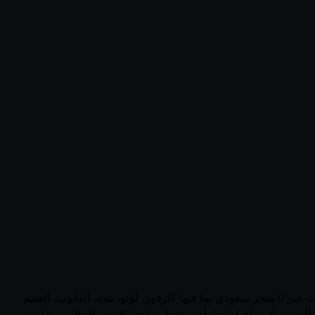
تصفّح أحدث عروض وأسعار منتجات ماي فايناست (Saudi Arabia) في السعودية في صفحة واحدة. يجمع قُوتي 3 منتجاً نشطاً من ماي فايناست عبر 0 متجر سعودي بما فيها كارفور، لولو، بنده، الدانوب، العثيم
الجمعة البيضاء. اضغط أي منتج لمشاهدة السعر الحالي ومقارنته بين