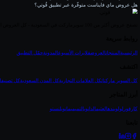
هل عروض ماي فايناست متوفّرة عبر تطبيق قُوتي؟
قوتي
.
تصفح عروض أكثر من 100 سوبرماركت في السعودية - كل العروض الأسبوعية في مكان واحد
روابط سريعة
الرئيسية
المنتجات
العروض
فلايرات الأسبوع
المدونة
حمّل التطبيق
اكتشف
كل السوبر ماركتات
كل العلامات التجارية
كل المدن السعودية
كل تصنيفا
أبرز المتاجر
كارفور
لولو
بنده
العثيم
الدانوب
التميمي
مانويل
نستو
تابعنا