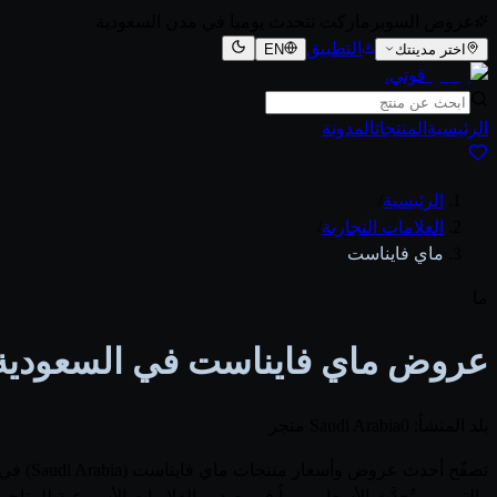
عروض السوبرماركت تتحدث يوميا في مدن السعودية
التطبيق
اختر مدينتك
EN
قوتي
.
الرئيسية
المنتجات
المدونة
الرئيسية
/
العلامات التجارية
/
ماي فايناست
ما
عروض ماي فايناست في السعودية 026
بلد المنشأ: Saudi Arabia
0 متجر
والتميمي. تُحدَّث الأسعار يومياً فور صدور الفلايرات الأسبوعية ل