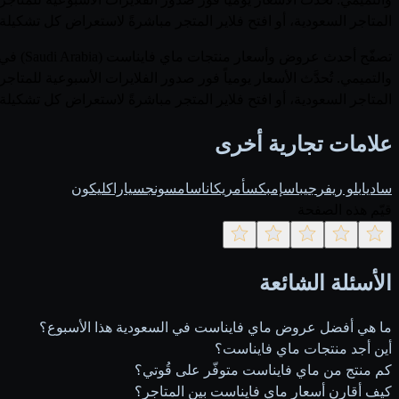
المتاجر السعودية، أو افتح فلاير المتجر مباشرةً لاستعراض كل تشكيلة
والتميمي. تُحدَّث الأسعار يومياً فور صدور الفلايرات الأسبوعية ل
المتاجر السعودية، أو افتح فلاير المتجر مباشرةً لاستعراض كل تشكيلة
علامات تجارية أخرى
ساديا
بلو ريفر
جيباس
إمبكس
أمريكانا
سامسونج
سيارا
كليكون
قيّم هذه الصفحة
الأسئلة الشائعة
ما هي أفضل عروض ماي فايناست في السعودية هذا الأسبوع؟
أين أجد منتجات ماي فايناست؟
كم منتج من ماي فايناست متوفّر على قُوتي؟
كيف أقارن أسعار ماي فايناست بين المتاجر؟