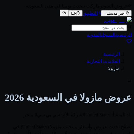
عروض السوبرماركت تتحدث يوميا في مدن السعودية
التطبيق
اختر مدينتك
EN
قوتي
.
الرئيسية
المنتجات
المدونة
الرئيسية
/
العلامات التجارية
/
مازولا
ما
عروض مازولا في السعودية 2026
بلد المنشأ: United States
الشركة الأم: سي بي سي
0 متجر
تصفّح أحدث عروض وأسعار منتجات مازولا (United States) في
السعودية في صفحة واحدة. يجمع قُوتي 10 منتجاً نشطاً من مازولا