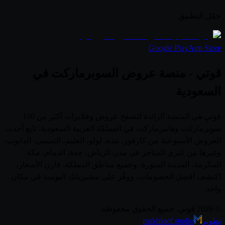
حمّل التطبيق
Google Play
App Store
قوتي - منصة عروض السوبرماركت في
السعودية
قوتي هي المنصة الرائدة لتصفح عروض وفلايرات أكثر من 100
سوبرماركت وهايبرماركت في المملكة العربية السعودية. تابع أحدث
العروض الأسبوعية من كارفور، بنده، لولو، العثيم، التميمي، الدانوب،
وغيرها من كبرى المتاجر في مدن الرياض، جدة، الدمام، مكة
المكرمة، المدينة المنورة، وجميع مناطق المملكة. قارن الأسعار،
اكتشف أفضل الخصومات، ووفّر على مشترياتك اليومية في مكان
واحد.
© 2026 قوتي. جميع الحقوق محفوظة.
تطوير
makhloof.studio