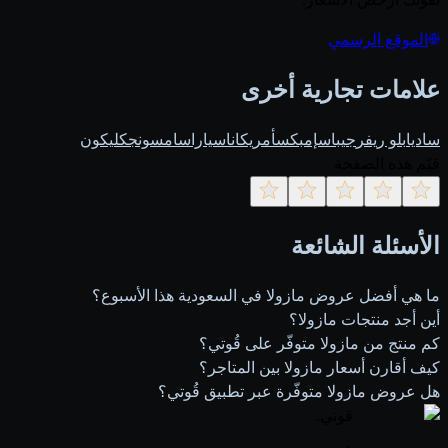
الموقع الرسمي
علامات تجارية أخرى
ساديا
بلو ريفر
جيباس
إمبكس
أمريكانا
سيارا
سامسونج
كليكون
قيّم هذه الصفحة
الأسئلة الشائعة
ما هي أفضل عروض مازولا في السعودية هذا الأسبوع؟
أين أجد منتجات مازولا؟
كم منتج من مازولا متوفّر على قُوتي؟
كيف أقارن أسعار مازولا بين المتاجر؟
هل عروض مازولا متوفّرة عبر تطبيق قُوتي؟
قوتي
.