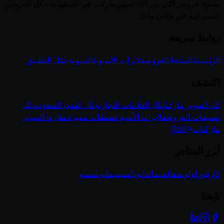
تصفح عروض أكثر من 100 سوبرماركت في السعودية - كل العروض
الأسبوعية في مكان واحد
روابط سريعة
الرئيسية
المنتجات
العروض
فلايرات الأسبوع
المدونة
حمّل التطبيق
اكتشف
كل السوبر ماركتات
كل العلامات التجارية
كل المدن السعودية
كل
تصنيفات العروض
فلايرات الأسبوع
صفقات مميزة
مقارنة السوبر
ماركتات
RSS
أبرز المتاجر
كارفور
لولو
بنده
العثيم
الدانوب
التميمي
مانويل
نستو
تابعنا