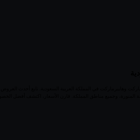
ية
منصة الرائدة لتصفح عروض وفلايرات أكثر من 100 سوبرماركت وهايبرماركت في المملكة العربية السعود
نة المنورة، وجميع مناطق المملكة. قارن الأسعار، اكتشف أفضل الخصو