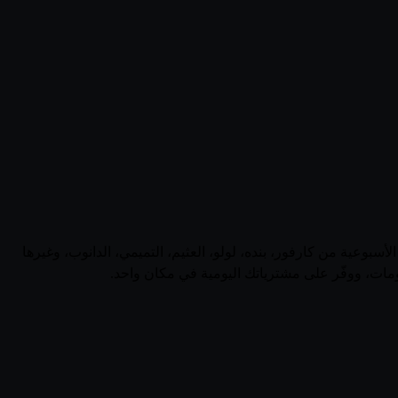
ية. تابع أحدث العروض الأسبوعية من كارفور، بنده، لولو، العثيم، التميمي، الدانوب، وغيرها
مات، ووفّر على مشترياتك اليومية في مكان واحد.