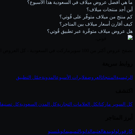
ما هي أفضل عروض ميلاف في السعودية هذا الأسبوع؟
أين أجد منتجات ميلاف؟
كم منتج من ميلاف متوفّر على قُوتي؟
كيف أقارن أسعار ميلاف بين المتاجر؟
هل عروض ميلاف متوفّرة عبر تطبيق قُوتي؟
قوتي
.
تصفح عروض أكثر من 100 سوبرماركت في السعودية - كل العروض الأسبوعية في مكان واحد
روابط سريعة
الرئيسية
المنتجات
العروض
فلايرات الأسبوع
المدونة
حمّل التطبيق
اكتشف
كل السوبر ماركتات
كل العلامات التجارية
كل المدن السعودية
كل تصنيفا
أبرز المتاجر
كارفور
لولو
بنده
العثيم
الدانوب
التميمي
مانويل
نستو