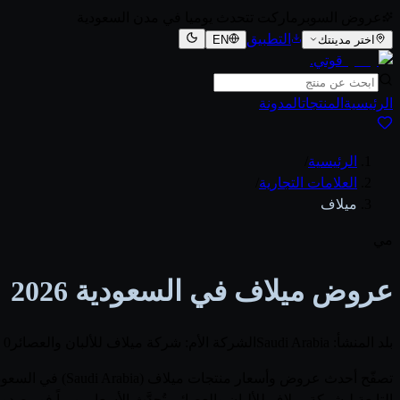
عروض السوبرماركت تتحدث يوميا في مدن السعودية
التطبيق
اختر مدينتك
EN
قوتي
.
الرئيسية
المنتجات
المدونة
الرئيسية
/
العلامات التجارية
/
ميلاف
مي
عروض ميلاف في السعودية 2026
بلد المنشأ: Saudi Arabia
الشركة الأم: شركة ميلاف للألبان والعصائر
0 متجر
التابعة لـشركة ميلاف للألبان والعصائر. تُحدَّث الأسعار يومياً فو