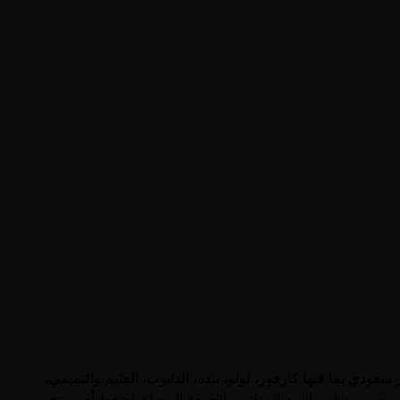
ض وأسعار منتجات ميلاف (Saudi Arabia) في السعودية في صفحة واحدة. يجمع قُوتي 74 منتجاً نشطاً من ميلاف عبر 0 متجر سعودي بما فيها كارفور، لولو، بنده، الدانوب، العثيم والتميمي،
ل عروض رمضان واليوم الوطني والجمعة البيضاء. اضغط أي منتج