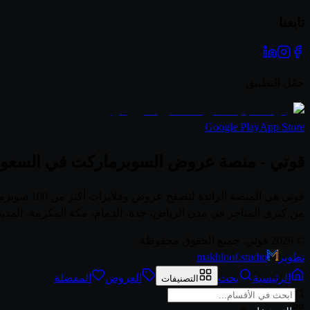
تابعنا
حمّل التطبيق
Google Play
App Store
قوتي - منصة عروض السوبرماركت في السعود
قوتي هي ال
من كبرى المتاجر في مدن الرياض، جدة، الدمام، مكة المكرمة، المدي
© 2026 قوتي. جميع الحقوق محفوظة.
تطوير
makhloof.studio
الرئيسية
بحث
العروض
المفضلة
التصنيفات