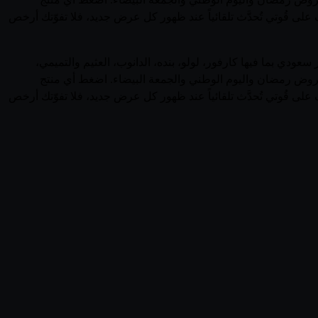
لى قُوتي تُحدَّث تلقائياً عند ظهور كل عرض جديد، فلا تفوّتك أرخص
ض وأسعار منتجات ميلاف (Saudi Arabia) في السعودية في صفحة واحدة. يجمع قُوتي 74 منتجاً نشطاً من ميلاف عبر 0 متجر سعودي بما فيها كارفور، لولو، بنده، الدانوب، العثيم والتميمي،
ل عروض رمضان واليوم الوطني والجمعة البيضاء. اضغط أي منتج
لى قُوتي تُحدَّث تلقائياً عند ظهور كل عرض جديد، فلا تفوّتك أرخص