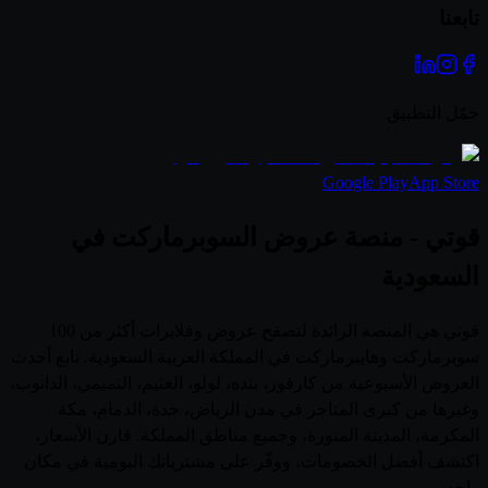
تابعنا
حمّل التطبيق
Google Play
App Store
قوتي - منصة عروض السوبرماركت في
السعودية
قوتي هي المنصة الرائدة لتصفح عروض وفلايرات أكثر من 100
سوبرماركت وهايبرماركت في المملكة العربية السعودية. تابع أحدث
العروض الأسبوعية من كارفور، بنده، لولو، العثيم، التميمي، الدانوب،
وغيرها من كبرى المتاجر في مدن الرياض، جدة، الدمام، مكة
المكرمة، المدينة المنورة، وجميع مناطق المملكة. قارن الأسعار،
اكتشف أفضل الخصومات، ووفّر على مشترياتك اليومية في مكان
واحد.