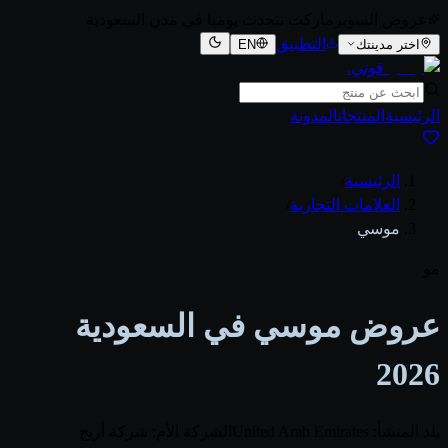
عروض السوبرماركت تتحدث يوميا في مدن السعودية
التطبيق
اختر مدينتك
EN
قوتي
.
الرئيسية
المنتجات
المدونة
الرئيسية
/
العلامات التجارية
/
موسي
مو
عروض موسي في السعودية
2026
بلد المنشأ: United Arab Emirates
الشركة الأم: شركة أريج