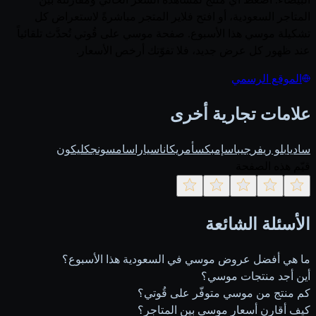
المتاجر السعودية، أو افتح فلاير المتجر مباشرةً لاستعراض كل
تشكيلة موسي هذا الأسبوع. صفحة موسي على قُوتي تُحدَّث تلقائياً
عند ظهور كل عرض جديد، فلا تفوّتك أرخص الأسعار.
الموقع الرسمي
علامات تجارية أخرى
ساديا
بلو ريفر
جيباس
إمبكس
أمريكانا
سيارا
سامسونج
كليكون
قيّم هذه الصفحة
الأسئلة الشائعة
ما هي أفضل عروض موسي في السعودية هذا الأسبوع؟
أين أجد منتجات موسي؟
كم منتج من موسي متوفّر على قُوتي؟
كيف أقارن أسعار موسي بين المتاجر؟