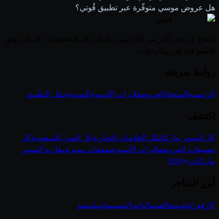
هل عروض موسي متوفّرة عبر تطبيق قُوتي؟
قوتي
.
تصفح عروض أكثر من 100 سوبرماركت في السعودية - كل العروض
الأسبوعية في مكان واحد
روابط سريعة
الرئيسية
المنتجات
العروض
فلايرات الأسبوع
المدونة
حمّل التطبيق
اكتشف
كل السوبر ماركتات
كل العلامات التجارية
كل المدن السعودية
كل
تصنيفات العروض
فلايرات الأسبوع
صفقات مميزة
مقارنة السوبر
ماركتات
RSS
أبرز المتاجر
كارفور
لولو
بنده
العثيم
الدانوب
التميمي
مانويل
نستو