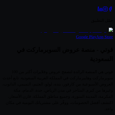
حمّل التطبيق
Google Play
App Store
قوتي - منصة عروض السوبرماركت في
السعودية
قوتي هي المنصة الرائدة لتصفح عروض وفلايرات أكثر من 100
سوبرماركت وهايبرماركت في المملكة العربية السعودية. تابع أحدث
العروض الأسبوعية من كارفور، بنده، لولو، العثيم، التميمي، الدانوب،
وغيرها من كبرى المتاجر في مدن الرياض، جدة، الدمام، مكة
المكرمة، المدينة المنورة، وجميع مناطق المملكة. قارن الأسعار،
اكتشف أفضل الخصومات، ووفّر على مشترياتك اليومية في مكان
واحد.