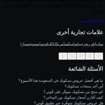
على قُوتي تُحدَّث تلقائياً عند ظهور كل عرض جديد، فلا تفوّتك أرخص
الأسعار.
الموقع الرسمي
علامات تجارية أخرى
ساديا
بلو ريفر
جيباس
إمبكس
أمريكانا
كليكون
سامسونج
سيارا
قيّم هذه الصفحة
الأسئلة الشائعة
ما هي أفضل عروض نسكويك في السعودية هذا الأسبوع؟
أين أجد منتجات نسكويك؟
كم منتج من نسكويك متوفّر على قُوتي؟
كيف أقارن أسعار نسكويك بين المتاجر؟
هل عروض نسكويك متوفّرة عبر تطبيق قُوتي؟