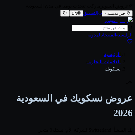
عروض السوبرماركت تتحدث يوميا في مدن السعودية
التطبيق
اختر مدينتك
EN
قوتي
.
الرئيسية
المنتجات
المدونة
الرئيسية
/
العلامات التجارية
/
نسكويك
نس
عروض نسكويك في السعودية
2026
بلد المنشأ: Switzerland
الشركة الأم: نستله
0 متجر