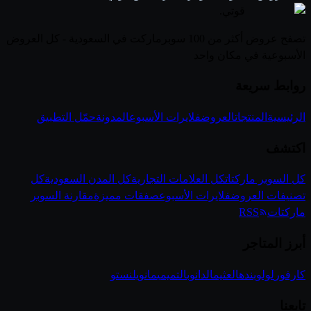
قوتي
.
تصفح عروض أكثر من 100 سوبرماركت في السعودية - كل العروض
الأسبوعية في مكان واحد
روابط سريعة
الرئيسية
المنتجات
العروض
فلايرات الأسبوع
المدونة
حمّل التطبيق
اكتشف
كل السوبر ماركتات
كل العلامات التجارية
كل المدن السعودية
كل
تصنيفات العروض
فلايرات الأسبوع
صفقات مميزة
مقارنة السوبر
ماركتات
RSS
أبرز المتاجر
كارفور
لولو
بنده
العثيم
الدانوب
التميمي
مانويل
نستو
تابعنا