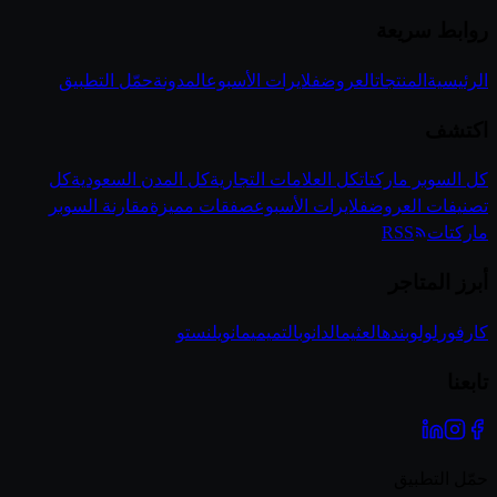
روابط سريعة
الرئيسية
المنتجات
العروض
فلايرات الأسبوع
المدونة
حمّل التطبيق
اكتشف
كل السوبر ماركتات
كل العلامات التجارية
كل المدن السعودية
كل
تصنيفات العروض
فلايرات الأسبوع
صفقات مميزة
مقارنة السوبر
ماركتات
RSS
أبرز المتاجر
كارفور
لولو
بنده
العثيم
الدانوب
التميمي
مانويل
نستو
تابعنا
حمّل التطبيق