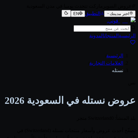
عروض السوبرماركت تتحدث يوميا في مدن السعودية
التطبيق
اختر مدينتك
EN
قوتي
.
الرئيسية
المنتجات
المدونة
الرئيسية
/
العلامات التجارية
/
نستله
نس
عروض نستله في السعودية 2026
بلد المنشأ: Switzerland
0 متجر
تصفّح أحدث عروض وأسعار منتجات نستله (Switzerland) في
السعودية في صفحة واحدة. يجمع قُوتي 1 منتجاً نشطاً من نستله عبر