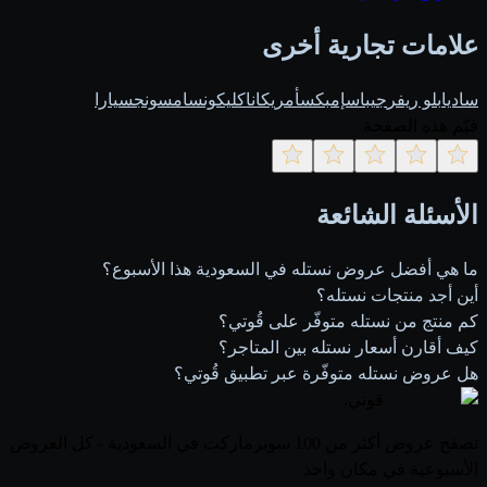
علامات تجارية أخرى
ساديا
بلو ريفر
جيباس
إمبكس
أمريكانا
كليكون
سامسونج
سيارا
قيّم هذه الصفحة
الأسئلة الشائعة
ما هي أفضل عروض نستله في السعودية هذا الأسبوع؟
أين أجد منتجات نستله؟
كم منتج من نستله متوفّر على قُوتي؟
كيف أقارن أسعار نستله بين المتاجر؟
هل عروض نستله متوفّرة عبر تطبيق قُوتي؟
قوتي
.
تصفح عروض أكثر من 100 سوبرماركت في السعودية - كل العروض
الأسبوعية في مكان واحد