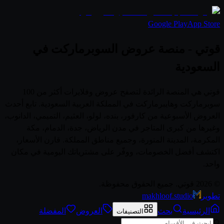
Google Play
App Store
قوتي - منصة عروض السوبرماركت في
السعودية
قوتي هي المنصة الرائدة لتصفح عروض وفلايرات أكثر من 100
سوبرماركت وهايبرماركت في المملكة العربية السعودية. تابع أحدث
العروض الأسبوعية من كارفور، بنده، لولو، العثيم، التميمي، الدانوب،
وغيرها من كبرى المتاجر في مدن الرياض، جدة، الدمام، مكة
المكرمة، المدينة المنورة، وجميع مناطق المملكة. قارن الأسعار،
اكتشف أفضل الخصومات، ووفّر على مشترياتك اليومية في مكان
واحد.
© 2026 قوتي. جميع الحقوق محفوظة.
تطوير
makhloof.studio
الرئيسية
بحث
العروض
المفضلة
التصنيفات