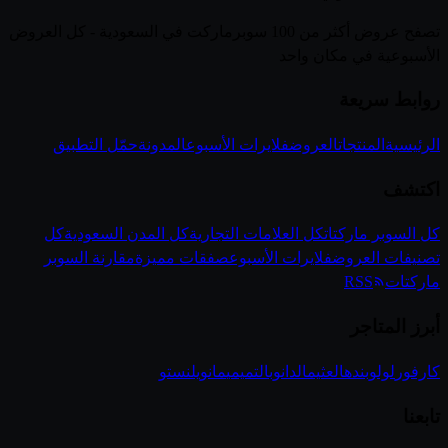
تصفح عروض أكثر من 100 سوبرماركت في السعودية - كل العروض
الأسبوعية في مكان واحد
روابط سريعة
الرئيسية
المنتجات
العروض
فلايرات الأسبوع
المدونة
حمّل التطبيق
اكتشف
كل السوبر ماركتات
كل العلامات التجارية
كل المدن السعودية
كل
تصنيفات العروض
فلايرات الأسبوع
صفقات مميزة
مقارنة السوبر
ماركتات
RSS
أبرز المتاجر
كارفور
لولو
بنده
العثيم
الدانوب
التميمي
مانويل
نستو
تابعنا