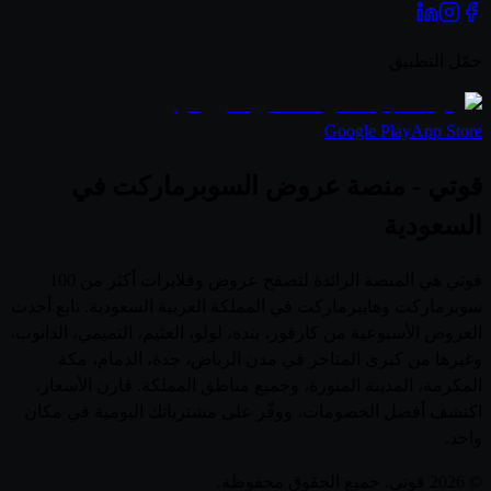
حمّل التطبيق
Google Play
App Store
قوتي - منصة عروض السوبرماركت في
السعودية
قوتي هي المنصة الرائدة لتصفح عروض وفلايرات أكثر من 100
سوبرماركت وهايبرماركت في المملكة العربية السعودية. تابع أحدث
العروض الأسبوعية من كارفور، بنده، لولو، العثيم، التميمي، الدانوب،
وغيرها من كبرى المتاجر في مدن الرياض، جدة، الدمام، مكة
المكرمة، المدينة المنورة، وجميع مناطق المملكة. قارن الأسعار،
اكتشف أفضل الخصومات، ووفّر على مشترياتك اليومية في مكان
واحد.
© 2026 قوتي. جميع الحقوق محفوظة.