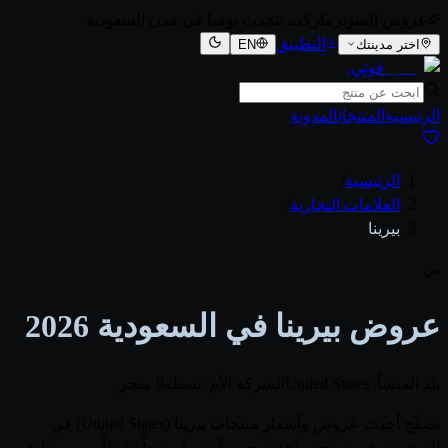
عروض السوبرماركت تتحدث يوميا في مدن السعودية
التطبيق
اختر مدينتك
EN
قوتي
.
الرئيسية
المنتجات
المدونة
الرئيسية
/
العلامات التجارية
/
بيرينا
بي
عروض بيرينا في السعودية 2026
بلد المنشأ: United States
الشركة الأم: نستله
0 متجر
تصفّح أحدث عروض وأسعار منتجات بيرينا (United States) في
السعودية في صفحة واحدة. يجمع قُوتي 1 منتجاً نشطاً من بيرينا عبر