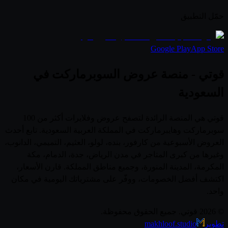
حمّل التطبيق
Google Play
App Store
قوتي - منصة عروض السوبرماركت في
السعودية
قوتي هي المنصة الرائدة لتصفح عروض وفلايرات أكثر من 100
سوبرماركت وهايبرماركت في المملكة العربية السعودية. تابع أحدث
العروض الأسبوعية من كارفور، بنده، لولو، العثيم، التميمي، الدانوب،
وغيرها من كبرى المتاجر في مدن الرياض، جدة، الدمام، مكة
المكرمة، المدينة المنورة، وجميع مناطق المملكة. قارن الأسعار،
اكتشف أفضل الخصومات، ووفّر على مشترياتك اليومية في مكان
واحد.
© 2026 قوتي. جميع الحقوق محفوظة.
تطوير
makhloof.studio