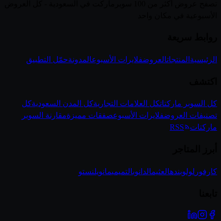
تصفح عروض أكثر من 100 سوبرماركت في السعودية - كل العروض
الأسبوعية في مكان واحد
روابط سريعة
الرئيسية
المنتجات
العروض
فلايرات الأسبوع
المدونة
حمّل التطبيق
اكتشف
كل السوبر ماركتات
كل العلامات التجارية
كل المدن السعودية
كل
تصنيفات العروض
فلايرات الأسبوع
صفقات مميزة
مقارنة السوبر
ماركتات
RSS
أبرز المتاجر
كارفور
لولو
بنده
العثيم
الدانوب
التميمي
مانويل
نستو
تابعنا