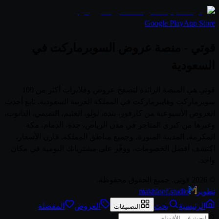
Google Play
App Store
قوتي - منصة عروض السوبرماركت في
السعودية
قوتي هي المنصة الرائدة لتصفح عروض وفلايرات أكثر من 100
سوبرماركت وهايبرماركت في المملكة العربية السعودية. تابع أحدث
العروض الأسبوعية من كارفور، بنده، لولو، العثيم، التميمي، الدانوب،
وغيرها من كبرى المتاجر في مدن الرياض، جدة، الدمام، مكة
المكرمة، المدينة المنورة، وجميع مناطق المملكة. قارن الأسعار،
اكتشف أفضل الخصومات، ووفّر على مشترياتك اليومية في مكان
واحد.
© 2026 قوتي. جميع الحقوق محفوظة.
تطوير
makhloof.studio
الرئيسية
بحث
العروض
المفضلة
التصنيفات