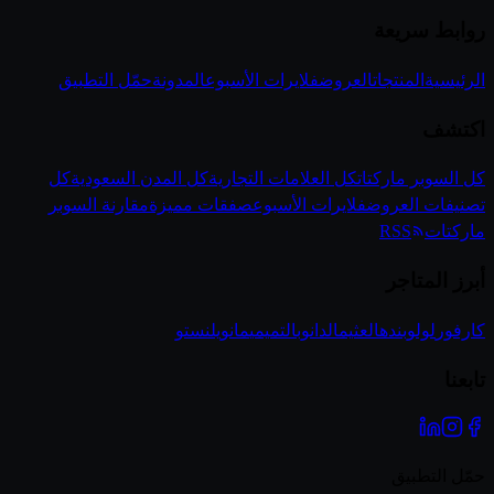
روابط سريعة
الرئيسية
المنتجات
العروض
فلايرات الأسبوع
المدونة
حمّل التطبيق
اكتشف
كل السوبر ماركتات
كل العلامات التجارية
كل المدن السعودية
كل
تصنيفات العروض
فلايرات الأسبوع
صفقات مميزة
مقارنة السوبر
ماركتات
RSS
أبرز المتاجر
كارفور
لولو
بنده
العثيم
الدانوب
التميمي
مانويل
نستو
تابعنا
حمّل التطبيق