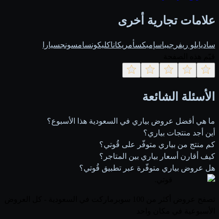
علامات تجارية أخرى
ساديا
بلو ريفر
جيباس
إمبكس
أمريكانا
كليكون
سامسونج
سيارا
قيّم هذه الصفحة
الأسئلة الشائعة
ما هي أفضل عروض بياري في السعودية هذا الأسبوع؟
أين أجد منتجات بياري؟
كم منتج من بياري متوفّر على قُوتي؟
كيف أقارن أسعار بياري بين المتاجر؟
هل عروض بياري متوفّرة عبر تطبيق قُوتي؟
قوتي
.
تصفح عروض أكثر من 100 سوبرماركت في السعودية - كل العروض
الأسبوعية في مكان واحد