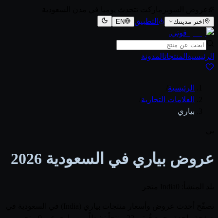
عروض السوبرماركت تتحدث يوميا في مدن السعودية
التطبيق
اختر مدينتك
EN
قوتي
.
الرئيسية
المنتجات
المدونة
الرئيسية
/
العلامات التجارية
/
بياري
بي
عروض بياري في السعودية 2026
بلد المنشأ: India
0 متجر
تصفّح أحدث عروض وأسعار منتجات بياري (India) في السعودية في
صفحة واحدة. يجمع قُوتي 22 منتجاً نشطاً من بياري عبر 0 متجر