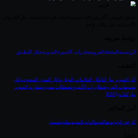
قوتي
.
تصفح عروض أكثر من 100 سوبرماركت في السعودية - كل العروض
الأسبوعية في مكان واحد
روابط سريعة
الرئيسية
المنتجات
العروض
فلايرات الأسبوع
المدونة
حمّل التطبيق
اكتشف
كل السوبر ماركتات
كل العلامات التجارية
كل المدن السعودية
كل
تصنيفات العروض
فلايرات الأسبوع
صفقات مميزة
مقارنة السوبر
ماركتات
RSS
أبرز المتاجر
كارفور
لولو
بنده
العثيم
الدانوب
التميمي
مانويل
نستو
تابعنا