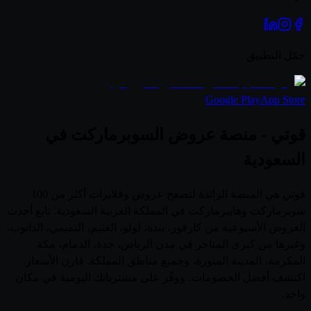
حمّل التطبيق
Google Play
App Store
قوتي - منصة عروض السوبرماركت في
السعودية
قوتي هي المنصة الرائدة لتصفح عروض وفلايرات أكثر من 100
سوبرماركت وهايبرماركت في المملكة العربية السعودية. تابع أحدث
العروض الأسبوعية من كارفور، بنده، لولو، العثيم، التميمي، الدانوب،
وغيرها من كبرى المتاجر في مدن الرياض، جدة، الدمام، مكة
المكرمة، المدينة المنورة، وجميع مناطق المملكة. قارن الأسعار،
اكتشف أفضل الخصومات، ووفّر على مشترياتك اليومية في مكان
واحد.