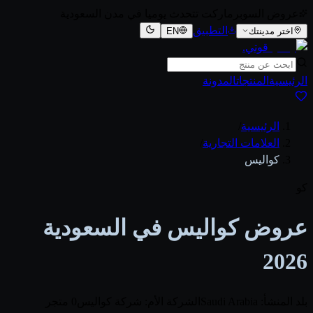
عروض السوبرماركت تتحدث يوميا في مدن السعودية
التطبيق
اختر مدينتك
EN
قوتي
.
الرئيسية
المنتجات
المدونة
الرئيسية
/
العلامات التجارية
/
كواليس
كو
عروض كواليس في السعودية
2026
بلد المنشأ: Saudi Arabia
الشركة الأم: شركة كواليس
0 متجر