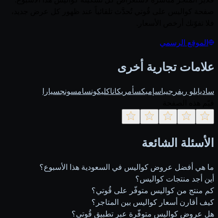
صفحة كواليس على قُوتي تُحدَّث تلقائياً عند ظهور كل عرض جديد،
فلا تفوّتك أرخص الأسعار.
الموقع الرسمي
علامات تجارية أخرى
ساديا
بلو ريفر
جيباس
إمبكس
أمريكانا
كليكون
سامسونج
سيارا
قيّم هذه الصفحة
الأسئلة الشائعة
ما هي أفضل عروض كواليس في السعودية هذا الأسبوع؟
أين أجد منتجات كواليس؟
كم منتج من كواليس متوفّر على قُوتي؟
كيف أقارن أسعار كواليس بين المتاجر؟
هل عروض كواليس متوفّرة عبر تطبيق قُوتي؟