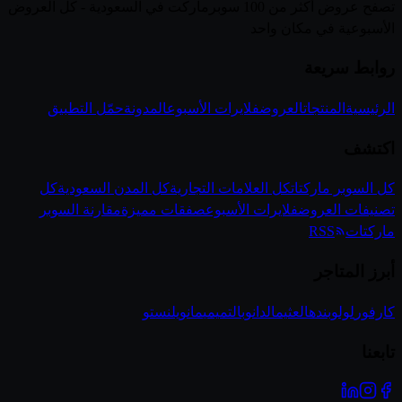
تصفح عروض أكثر من 100 سوبرماركت في السعودية - كل العروض
الأسبوعية في مكان واحد
روابط سريعة
الرئيسية
المنتجات
العروض
فلايرات الأسبوع
المدونة
حمّل التطبيق
اكتشف
كل السوبر ماركتات
كل العلامات التجارية
كل المدن السعودية
كل
تصنيفات العروض
فلايرات الأسبوع
صفقات مميزة
مقارنة السوبر
ماركتات
RSS
أبرز المتاجر
كارفور
لولو
بنده
العثيم
الدانوب
التميمي
مانويل
نستو
تابعنا