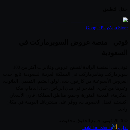
حمّل التطبيق
Google Play
App Store
قوتي - منصة عروض السوبرماركت في
السعودية
قوتي هي المنصة الرائدة لتصفح عروض وفلايرات أكثر من 100
سوبرماركت وهايبرماركت في المملكة العربية السعودية. تابع أحدث
العروض الأسبوعية من كارفور، بنده، لولو، العثيم، التميمي، الدانوب،
وغيرها من كبرى المتاجر في مدن الرياض، جدة، الدمام، مكة
المكرمة، المدينة المنورة، وجميع مناطق المملكة. قارن الأسعار،
اكتشف أفضل الخصومات، ووفّر على مشترياتك اليومية في مكان
واحد.
© 2026 قوتي. جميع الحقوق محفوظة.
تطوير
makhloof.studio