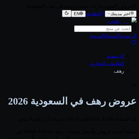
عروض السوبرماركت تتحدث يوميا في مدن السعودية
التطبيق
اختر مدينتك
EN
قوتي
.
الرئيسية
المنتجات
المدونة
الرئيسية
/
العلامات التجارية
/
رهف
ره
عروض رهف في السعودية 2026
بلد المنشأ: Saudi Arabia
الشركة الأم: شركة أرز رهف
0 متجر
تصفّح أحدث عروض وأسعار منتجات رهف (Saudi Arabia) في
السعودية في صفحة واحدة. يجمع قُوتي 5 منتجاً نشطاً من رهف عبر