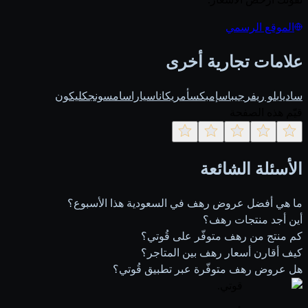
الموقع الرسمي
علامات تجارية أخرى
ساديا
بلو ريفر
جيباس
إمبكس
أمريكانا
سيارا
سامسونج
كليكون
قيّم هذه الصفحة
الأسئلة الشائعة
ما هي أفضل عروض رهف في السعودية هذا الأسبوع؟
أين أجد منتجات رهف؟
كم منتج من رهف متوفّر على قُوتي؟
كيف أقارن أسعار رهف بين المتاجر؟
هل عروض رهف متوفّرة عبر تطبيق قُوتي؟
قوتي
.