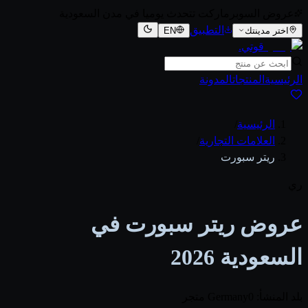
عروض السوبرماركت تتحدث يوميا في مدن السعودية
التطبيق
اختر مدينتك
EN
قوتي
.
الرئيسية
المنتجات
المدونة
الرئيسية
/
العلامات التجارية
/
ريتر سبورت
ري
عروض ريتر سبورت في
السعودية 2026
بلد المنشأ: Germany
0 متجر