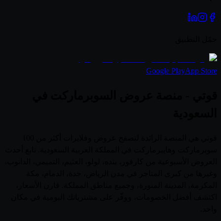
حمّل التطبيق
Google Play
App Store
قوتي - منصة عروض السوبرماركت في
السعودية
قوتي هي المنصة الرائدة لتصفح عروض وفلايرات أكثر من 100
سوبرماركت وهايبرماركت في المملكة العربية السعودية. تابع أحدث
العروض الأسبوعية من كارفور، بنده، لولو، العثيم، التميمي، الدانوب،
وغيرها من كبرى المتاجر في مدن الرياض، جدة، الدمام، مكة
المكرمة، المدينة المنورة، وجميع مناطق المملكة. قارن الأسعار،
اكتشف أفضل الخصومات، ووفّر على مشترياتك اليومية في مكان
واحد.