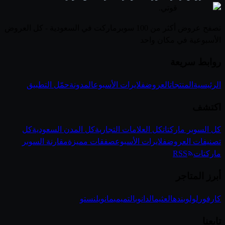
قوتي
.
تصفح عروض أكثر من 100 سوبرماركت في السعودية - كل العروض
الأسبوعية في مكان واحد
روابط سريعة
الرئيسية
المنتجات
العروض
فلايرات الأسبوع
المدونة
حمّل التطبيق
اكتشف
كل السوبر ماركتات
كل العلامات التجارية
كل المدن السعودية
كل
تصنيفات العروض
فلايرات الأسبوع
صفقات مميزة
مقارنة السوبر
ماركتات
RSS
أبرز المتاجر
كارفور
لولو
بنده
العثيم
الدانوب
التميمي
مانويل
نستو
تابعنا