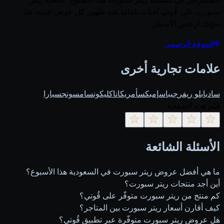
سبورت على قُوتي تُحدَّث تلقائياً عند ظهور كل عرض جديد، فلا
تفوّتك أرخص الأسعار.
الموقع الرسمي
علامات تجارية أخرى
ساديا
بلو ريفر
جيباس
إمبكس
أمريكانا
كليكون
سامسونج
سيارا
قيّم هذه الصفحة
الأسئلة الشائعة
ما هي أفضل عروض ريتر سبورت في السعودية هذا الأسبوع؟
أين أجد منتجات ريتر سبورت؟
كم منتج من ريتر سبورت متوفّر على قُوتي؟
كيف أقارن أسعار ريتر سبورت بين المتاجر؟
هل عروض ريتر سبورت متوفّرة عبر تطبيق قُوتي؟