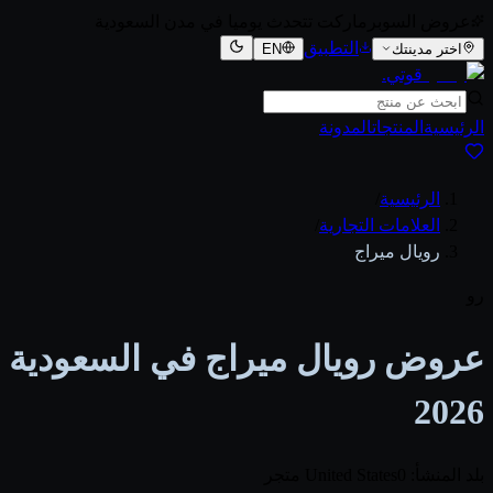
عروض السوبرماركت تتحدث يوميا في مدن السعودية
التطبيق
اختر مدينتك
EN
قوتي
.
الرئيسية
المنتجات
المدونة
الرئيسية
/
العلامات التجارية
/
رويال ميراج
رو
عروض رويال ميراج في السعودية
2026
بلد المنشأ: United States
0 متجر