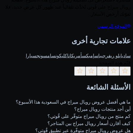
رويال ميراج على قُوتي تُحدَّث تلقائياً عند ظهور كل عرض جديد، فلا
تفوّتك أرخص الأسعار.
الموقع الرسمي
علامات تجارية أخرى
ساديا
بلو ريفر
جيباس
إمبكس
أمريكانا
كليكون
سامسونج
سيارا
قيّم هذه الصفحة
الأسئلة الشائعة
ما هي أفضل عروض رويال ميراج في السعودية هذا الأسبوع؟
أين أجد منتجات رويال ميراج؟
كم منتج من رويال ميراج متوفّر على قُوتي؟
كيف أقارن أسعار رويال ميراج بين المتاجر؟
هل عروض رويال ميراج متوفّرة عبر تطبيق قُوتي؟