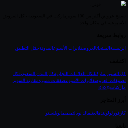
قوتي
.
تصفح عروض أكثر من 100 سوبرماركت في السعودية - كل العروض
الأسبوعية في مكان واحد
روابط سريعة
الرئيسية
المنتجات
العروض
فلايرات الأسبوع
المدونة
حمّل التطبيق
اكتشف
كل السوبر ماركتات
كل العلامات التجارية
كل المدن السعودية
كل
تصنيفات العروض
فلايرات الأسبوع
صفقات مميزة
مقارنة السوبر
ماركتات
RSS
أبرز المتاجر
كارفور
لولو
بنده
العثيم
الدانوب
التميمي
مانويل
نستو
تابعنا