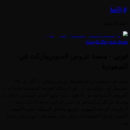
حمّل التطبيق
Google Play
App Store
قوتي - منصة عروض السوبرماركت في
السعودية
قوتي هي المنصة الرائدة لتصفح عروض وفلايرات أكثر من 100
سوبرماركت وهايبرماركت في المملكة العربية السعودية. تابع أحدث
العروض الأسبوعية من كارفور، بنده، لولو، العثيم، التميمي، الدانوب،
وغيرها من كبرى المتاجر في مدن الرياض، جدة، الدمام، مكة
المكرمة، المدينة المنورة، وجميع مناطق المملكة. قارن الأسعار،
اكتشف أفضل الخصومات، ووفّر على مشترياتك اليومية في مكان
واحد.