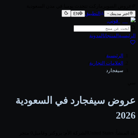
عروض السوبرماركت تتحدث يوميا في مدن السعودية
التطبيق
اختر مدينتك
EN
قوتي
.
الرئيسية
المنتجات
المدونة
الرئيسية
/
العلامات التجارية
/
سيفجارد
سي
عروض سيفجارد في السعودية
2026
بلد المنشأ: United States
الشركة الأم: بروكتر وغامبل
0 متجر