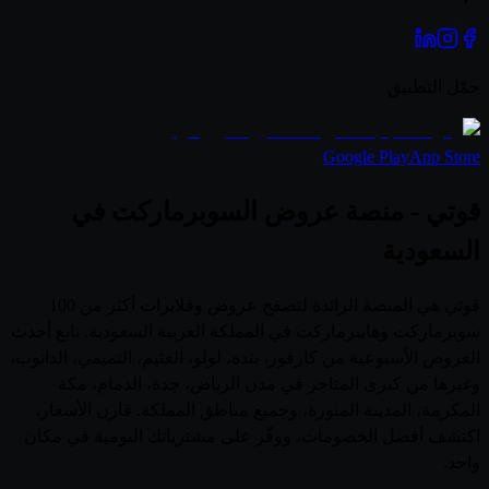
حمّل التطبيق
Google Play
App Store
قوتي - منصة عروض السوبرماركت في
السعودية
قوتي هي المنصة الرائدة لتصفح عروض وفلايرات أكثر من 100
سوبرماركت وهايبرماركت في المملكة العربية السعودية. تابع أحدث
العروض الأسبوعية من كارفور، بنده، لولو، العثيم، التميمي، الدانوب،
وغيرها من كبرى المتاجر في مدن الرياض، جدة، الدمام، مكة
المكرمة، المدينة المنورة، وجميع مناطق المملكة. قارن الأسعار،
اكتشف أفضل الخصومات، ووفّر على مشترياتك اليومية في مكان
واحد.