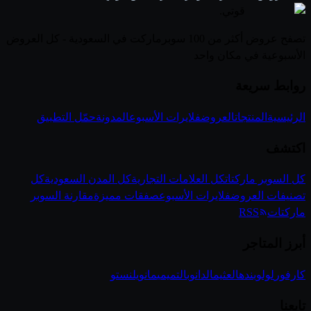
قوتي
.
تصفح عروض أكثر من 100 سوبرماركت في السعودية - كل العروض
الأسبوعية في مكان واحد
روابط سريعة
الرئيسية
المنتجات
العروض
فلايرات الأسبوع
المدونة
حمّل التطبيق
اكتشف
كل السوبر ماركتات
كل العلامات التجارية
كل المدن السعودية
كل
تصنيفات العروض
فلايرات الأسبوع
صفقات مميزة
مقارنة السوبر
ماركتات
RSS
أبرز المتاجر
كارفور
لولو
بنده
العثيم
الدانوب
التميمي
مانويل
نستو
تابعنا