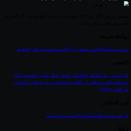
قوتي
.
تصفح عروض أكثر من 100 سوبرماركت في السعودية - كل العروض
الأسبوعية في مكان واحد
روابط سريعة
الرئيسية
المنتجات
العروض
فلايرات الأسبوع
المدونة
حمّل التطبيق
اكتشف
كل السوبر ماركتات
كل العلامات التجارية
كل المدن السعودية
كل
تصنيفات العروض
فلايرات الأسبوع
صفقات مميزة
مقارنة السوبر
ماركتات
RSS
أبرز المتاجر
كارفور
لولو
بنده
العثيم
الدانوب
التميمي
مانويل
نستو
تابعنا