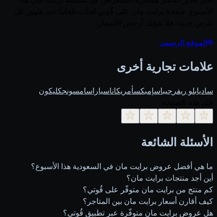
الأسبوع. صفحة برايت مان على قُوتي تُحدَّث تلقائياً عند ظهور كل
عرض جديد، فلا تفوّتك أرخص الأسعار.
الموقع الرسمي
علامات تجارية أخرى
ساديا
بلو ريفر
جيباس
إمبكس
أمريكانا
سيارا
سامسونج
كليكون
قيّم هذه الصفحة
الأسئلة الشائعة
ما هي أفضل عروض برايت مان في السعودية هذا الأسبوع؟
أين أجد منتجات برايت مان؟
كم منتج من برايت مان متوفّر على قُوتي؟
كيف أقارن أسعار برايت مان بين المتاجر؟
هل عروض برايت مان متوفّرة عبر تطبيق قُوتي؟