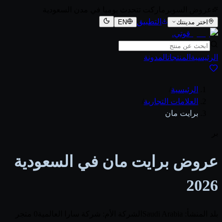
عروض السوبرماركت تتحدث يوميا في مدن السعودية
التطبيق
اختر مدينتك
EN
قوتي
.
الرئيسية
المنتجات
المدونة
الرئيسية
/
العلامات التجارية
/
برايت مان
بر
عروض برايت مان في السعودية
2026
بلد المنشأ: Saudi Arabia
الشركة الأم: شركة سارا العالمية
0 متجر