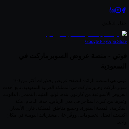
حمّل التطبيق
Google Play
App Store
قوتي - منصة عروض السوبرماركت في
السعودية
قوتي هي المنصة الرائدة لتصفح عروض وفلايرات أكثر من 100
سوبرماركت وهايبرماركت في المملكة العربية السعودية. تابع أحدث
العروض الأسبوعية من كارفور، بنده، لولو، العثيم، التميمي، الدانوب،
وغيرها من كبرى المتاجر في مدن الرياض، جدة، الدمام، مكة
المكرمة، المدينة المنورة، وجميع مناطق المملكة. قارن الأسعار،
اكتشف أفضل الخصومات، ووفّر على مشترياتك اليومية في مكان
واحد.