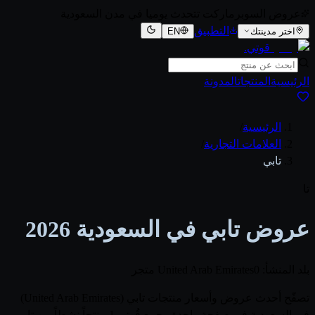
عروض السوبرماركت تتحدث يوميا في مدن السعودية
التطبيق
اختر مدينتك
EN
قوتي
.
الرئيسية
المنتجات
المدونة
الرئيسية
/
العلامات التجارية
/
تابي
تا
عروض تابي في السعودية 2026
بلد المنشأ: United Arab Emirates
0 متجر
تصفّح أحدث عروض وأسعار منتجات تابي (United Arab Emirates)
في السعودية في صفحة واحدة. يجمع قُوتي 1 منتجاً نشطاً من تابي