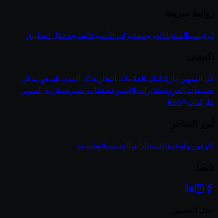
روابط سريعة
الرئيسية
المنتجات
العروض
فلايرات الأسبوع
المدونة
حمّل التطبيق
اكتشف
كل السوبر ماركتات
كل العلامات التجارية
كل المدن السعودية
كل
تصنيفات العروض
فلايرات الأسبوع
صفقات مميزة
مقارنة السوبر
ماركتات
RSS
أبرز المتاجر
كارفور
لولو
بنده
العثيم
الدانوب
التميمي
مانويل
نستو
تابعنا
حمّل التطبيق