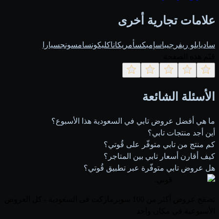
علامات تجارية أخرى
ساديا
بلو ريفر
جيباس
إمبكس
أمريكانا
كليكون
سامسونج
سيارا
قيّم هذه الصفحة
الأسئلة الشائعة
ما هي أفضل عروض تابي في السعودية هذا الأسبوع؟
أين أجد منتجات تابي؟
كم منتج من تابي متوفّر على قُوتي؟
كيف أقارن أسعار تابي بين المتاجر؟
هل عروض تابي متوفّرة عبر تطبيق قُوتي؟
قوتي
.
تصفح عروض أكثر من 100 سوبرماركت في السعودية - كل العروض
الأسبوعية في مكان واحد