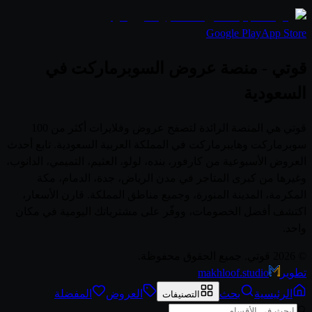
Google Play
App Store
قوتي - منصة عروض السوبرماركت في
السعودية
قوتي هي المنصة الرائدة لتصفح عروض وفلايرات أكثر من 100
سوبرماركت وهايبرماركت في المملكة العربية السعودية. تابع أحدث
العروض الأسبوعية من كارفور، بنده، لولو، العثيم، التميمي، الدانوب،
وغيرها من كبرى المتاجر في مدن الرياض، جدة، الدمام، مكة
المكرمة، المدينة المنورة، وجميع مناطق المملكة. قارن الأسعار،
اكتشف أفضل الخصومات، ووفّر على مشترياتك اليومية في مكان
واحد.
© 2026 قوتي. جميع الحقوق محفوظة.
تطوير
makhloof.studio
الرئيسية
بحث
العروض
المفضلة
التصنيفات