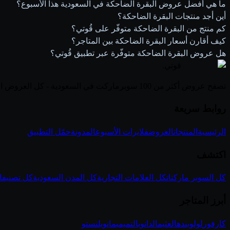
ما هي أفضل عروض البقرة الضاحكة في السعودية هذا الأسبوع؟
أين أجد منتجات البقرة الضاحكة؟
كم منتج من البقرة الضاحكة متوفّر على قُوتي؟
كيف أقارن أسعار البقرة الضاحكة بين المتاجر؟
هل عروض البقرة الضاحكة متوفّرة عبر تطبيق قُوتي؟
قوتي
.
تصفح عروض أكثر من 100 سوبرماركت في السعودية - كل العروض الأسبوعية في مكان واحد
روابط سريعة
الرئيسية
المنتجات
العروض
فلايرات الأسبوع
المدونة
حمّل التطبيق
اكتشف
كل السوبر ماركتات
كل العلامات التجارية
كل المدن السعودية
كل تصنيفا
أبرز المتاجر
كارفور
لولو
بنده
العثيم
الدانوب
التميمي
مانويل
نستو