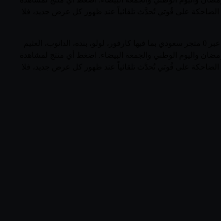
الضاحكة على قُوتي تُحدَّث تلقائياً عند ظهور كل عرض جديد، فلا
تصفّح أحدث عروض وأسعار منتجات البقرة الضاحكة (France) في السعودية في صفحة واحدة. يجمع قُوتي 1 منتجاً نشطاً من البقرة الضاحكة عبر 0 متجر سعودي بما فيها كارفور، لولو، بنده، الدانوب، العثيم
 رمضان واليوم الوطني والجمعة البيضاء. اضغط أي منتج لمشاهدة
الضاحكة على قُوتي تُحدَّث تلقائياً عند ظهور كل عرض جديد، فلا