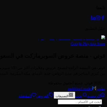
تابعنا
حمّل التطبيق
Google Play
App Store
قوتي - منصة عروض السوبرماركت في السعود
قوتي هي ال
من كبرى المتاجر في مدن الرياض، جدة، الدمام، مكة المكرمة، المدي
© 2026 قوتي. جميع الحقوق محفوظة.
تطوير
makhloof.studio
الرئيسية
بحث
العروض
المفضلة
التصنيفات