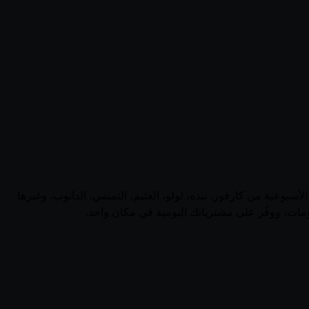
ية. تابع أحدث العروض الأسبوعية من كارفور، بنده، لولو، العثيم، التميمي، الدانوب، وغيرها
مات، ووفّر على مشترياتك اليومية في مكان واحد.