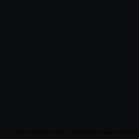
تصفّح أحدث عروض وأسعار منتجات البقرة الضاحكة (France) في السعودية في صفحة واحدة. يجمع قُوتي 1 منتجاً نشطاً من البقرة الضاحكة عبر 0 متجر سعودي بما فيها كارفور، لولو، بنده، الدانوب، العثيم
 رمضان واليوم الوطني والجمعة البيضاء. اضغط أي منتج لمشاهدة