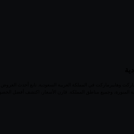
ية
منصة الرائدة لتصفح عروض وفلايرات أكثر من 100 سوبرماركت وهايبرماركت في المملكة العربية السعود
نة المنورة، وجميع مناطق المملكة. قارن الأسعار، اكتشف أفضل الخصو