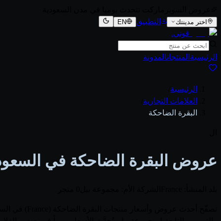
عروض السوبرماركت تتحدث يوميا في مدن السعودية
التطبيق
اختر مدينتك
EN
قوتي
.
الرئيسية
المنتجات
المدونة
الرئيسية
/
العلامات التجارية
/
البقرة الضاحكة
ال
عروض البقرة الضاحكة في السعودية 6
بلد المنشأ: France
الشركة الأم: مجموعة بيل
0 متجر
والتميمي، التابعة لـمجموعة بيل. تُحدَّث الأسعار يومياً فور صدور