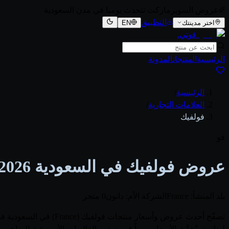
عروض السوبرماركت تتحدث يوميا في مدن السعودية
التطبيق
اختر مدينتك
EN
قوتي
.
الرئيسية
المنتجات
المدونة
الرئيسية
/
العلامات التجارية
/
فولفيك
فو
عروض فولفيك في السعودية 2026
بلد المنشأ: France
الشركة الأم: دانون
0 متجر
لـدانون. تُحدَّث الأسعار يومياً فور صدور الفلايرات الأسبوعية لل