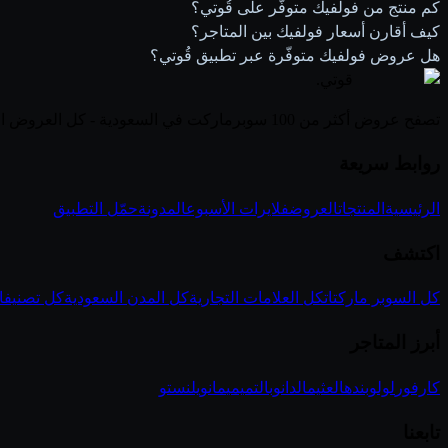
كم منتج من فولفيك متوفّر على قُوتي؟
كيف أقارن أسعار فولفيك بين المتاجر؟
هل عروض فولفيك متوفّرة عبر تطبيق قُوتي؟
قوتي
.
تصفح عروض أكثر من 100 سوبرماركت في السعودية - كل العروض الأسبوعية في مكان واحد
روابط سريعة
الرئيسية
المنتجات
العروض
فلايرات الأسبوع
المدونة
حمّل التطبيق
اكتشف
كل السوبر ماركتات
كل العلامات التجارية
كل المدن السعودية
كل تصنيفا
أبرز المتاجر
كارفور
لولو
بنده
العثيم
الدانوب
التميمي
مانويل
نستو
تابعنا