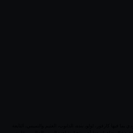
ات فولفيك (France) في السعودية في صفحة واحدة. يجمع قُوتي 9 منتجاً نشطاً من فولفيك عبر 0 متجر سعودي بما فيها كارفور، لولو، بنده، الدانوب، العثيم والتميمي، التابعة
لجمعة البيضاء. اضغط أي منتج لمشاهدة السعر الحالي ومقارنته بين