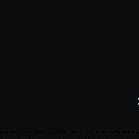
تصفّح أحدث عروض وأسعار منتج
متاجر، وتشمل عروض المواسم الكبرى مثل عروض رمضان واليوم الوطني وا