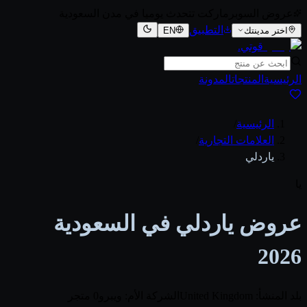
عروض السوبرماركت تتحدث يوميا في مدن السعودية
التطبيق
اختر مدينتك
EN
قوتي
.
الرئيسية
المنتجات
المدونة
الرئيسية
/
العلامات التجارية
/
ياردلي
يا
عروض ياردلي في السعودية
2026
بلد المنشأ: United Kingdom
الشركة الأم: ويبرو
0 متجر