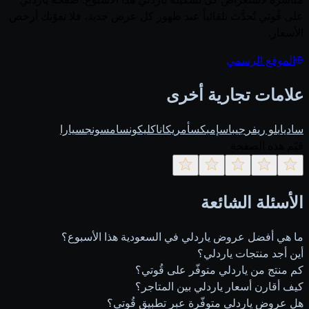
على قُوتي تُحدَّث تلقائياً عند ظهور كل عرض جديد، فلا تفوّتك أرخص
الأسعار.
الموقع الرسمي
علامات تجارية أخرى
ساديا
بلو ريفر
جيباس
إمبكس
أمريكانا
كليكون
سامسونج
سيارا
قيّم هذه الصفحة
الأسئلة الشائعة
ما هي أفضل عروض ياردلي في السعودية هذا الأسبوع؟
أين أجد منتجات ياردلي؟
كم منتج من ياردلي متوفّر على قُوتي؟
كيف أقارن أسعار ياردلي بين المتاجر؟
هل عروض ياردلي متوفّرة عبر تطبيق قُوتي؟