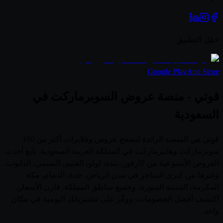
حمّل التطبيق
Google Play
App Store
قوتي - منصة عروض السوبرماركت في
السعودية
قوتي هي المنصة الرائدة لتصفح عروض وفلايرات أكثر من 100
سوبرماركت وهايبرماركت في المملكة العربية السعودية. تابع أحدث
العروض الأسبوعية من كارفور، بنده، لولو، العثيم، التميمي، الدانوب،
وغيرها من كبرى المتاجر في مدن الرياض، جدة، الدمام، مكة
المكرمة، المدينة المنورة، وجميع مناطق المملكة. قارن الأسعار،
اكتشف أفضل الخصومات، ووفّر على مشترياتك اليومية في مكان
واحد.