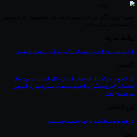
قوتي
.
تصفح عروض أكثر من 100 سوبرماركت في السعودية - كل العروض
الأسبوعية في مكان واحد
روابط سريعة
الرئيسية
المنتجات
العروض
فلايرات الأسبوع
المدونة
حمّل التطبيق
اكتشف
كل السوبر ماركتات
كل العلامات التجارية
كل المدن السعودية
كل
تصنيفات العروض
فلايرات الأسبوع
صفقات مميزة
مقارنة السوبر
ماركتات
RSS
أبرز المتاجر
كارفور
لولو
بنده
العثيم
الدانوب
التميمي
مانويل
نستو
تابعنا