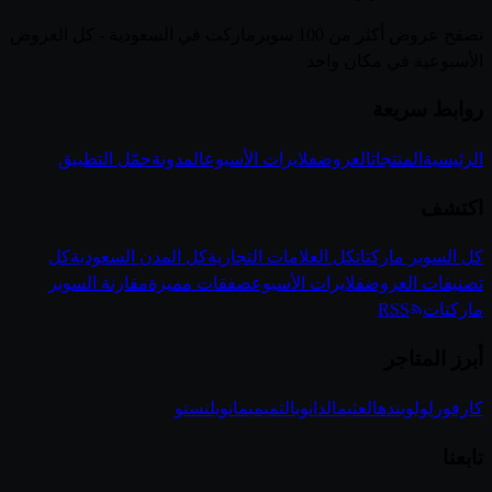
تصفح عروض أكثر من 100 سوبرماركت في السعودية - كل العروض
الأسبوعية في مكان واحد
روابط سريعة
الرئيسية
المنتجات
العروض
فلايرات الأسبوع
المدونة
حمّل التطبيق
اكتشف
كل السوبر ماركتات
كل العلامات التجارية
كل المدن السعودية
كل
تصنيفات العروض
فلايرات الأسبوع
صفقات مميزة
مقارنة السوبر
ماركتات
RSS
أبرز المتاجر
كارفور
لولو
بنده
العثيم
الدانوب
التميمي
مانويل
نستو
تابعنا