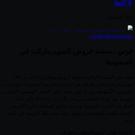
حمّل التطبيق
Google Play
App Store
قوتي - منصة عروض السوبرماركت في
السعودية
قوتي هي المنصة الرائدة لتصفح عروض وفلايرات أكثر من 100
سوبرماركت وهايبرماركت في المملكة العربية السعودية. تابع أحدث
العروض الأسبوعية من كارفور، بنده، لولو، العثيم، التميمي، الدانوب،
وغيرها من كبرى المتاجر في مدن الرياض، جدة، الدمام، مكة
المكرمة، المدينة المنورة، وجميع مناطق المملكة. قارن الأسعار،
اكتشف أفضل الخصومات، ووفّر على مشترياتك اليومية في مكان
واحد.
© 2026 قوتي. جميع الحقوق محفوظة.