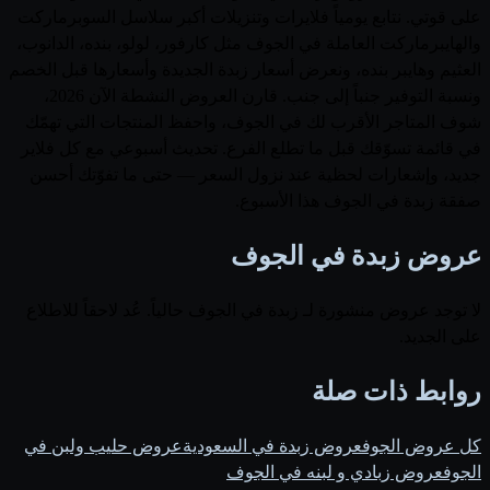
على قوتي. نتابع يومياً فلايرات وتنزيلات أكبر سلاسل السوبرماركت
والهايبرماركت العاملة في الجوف مثل كارفور، لولو، بنده، الدانوب،
العثيم وهايبر بنده، ونعرض أسعار زبدة الجديدة وأسعارها قبل الخصم
ونسبة التوفير جنباً إلى جنب. قارن العروض النشطة الآن 2026،
شوف المتاجر الأقرب لك في الجوف، واحفظ المنتجات التي تهمّك
في قائمة تسوّقك قبل ما تطلع الفرع. تحديث أسبوعي مع كل فلاير
جديد، وإشعارات لحظية عند نزول السعر — حتى ما تفوّتك أحسن
صفقة زبدة في الجوف هذا الأسبوع.
عروض زبدة في الجوف
لا توجد عروض منشورة لـ زبدة في الجوف حالياً. عُد لاحقاً للاطلاع
على الجديد.
روابط ذات صلة
كل عروض الجوف
عروض زبدة في السعودية
عروض حليب ولبن في
الجوف
عروض زبادي و لبنه في الجوف