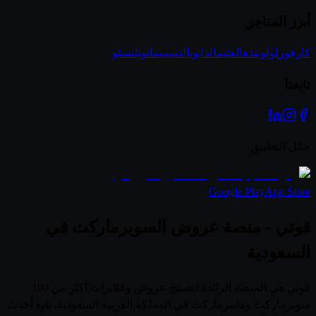
أبرز المتاجر
كارفور
لولو
بنده
العثيم
الدانوب
التميمي
مانويل
نستو
تابعنا
حمّل التطبيق
Google Play
App Store
قوتي - منصة عروض السوبرماركت في
السعودية
قوتي هي المنصة الرائدة لتصفح عروض وفلايرات أكثر من 100
سوبرماركت وهايبرماركت في المملكة العربية السعودية. تابع أحدث