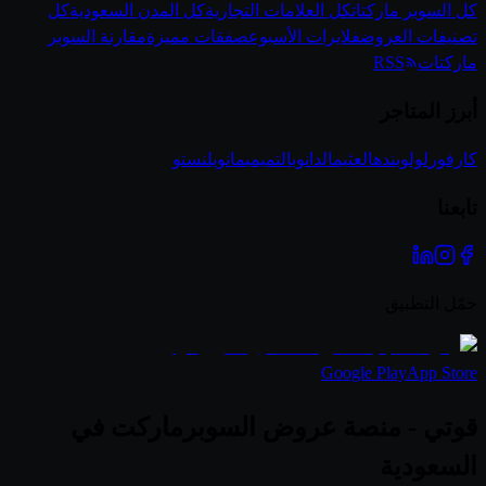
كل السوبر ماركتات
كل العلامات التجارية
كل المدن السعودية
كل
تصنيفات العروض
فلايرات الأسبوع
صفقات مميزة
مقارنة السوبر
ماركتات
RSS
أبرز المتاجر
كارفور
لولو
بنده
العثيم
الدانوب
التميمي
مانويل
نستو
تابعنا
حمّل التطبيق
Google Play
App Store
قوتي - منصة عروض السوبرماركت في
السعودية