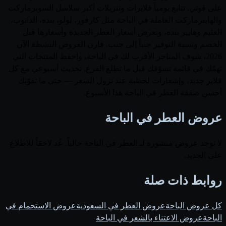
على قوتي. نتابع يومياً فلايرات وتنزيلات أكبر سلاسل السوبرماركت
والهايبرماركت العاملة في الباحة مثل كارفور، لولو، بنده، الدانوب،
العثيم وهايبر بنده، ونعرض أسعار العطر الجديدة وأسعارها قبل
الخصم ونسبة التوفير جنباً إلى جنب. قارن العروض النشطة الآن
2026، شوف المتاجر الأقرب لك في الباحة، واحفظ المنتجات التي
تهمّك في قائمة تسوّقك قبل ما تطلع الفرع. تحديث أسبوعي مع كل
فلاير جديد، وإشعارات لحظية عند نزول السعر — حتى ما تفوّتك
أحسن صفقة العطر في الباحة هذا الأسبوع.
عروض العطر في الباحة
لا توجد عروض منشورة لـ العطر في الباحة حالياً. عُد لاحقاً للاطلاع
على الجديد.
روابط ذات صلة
كل عروض الباحة
عروض العطر في السعودية
عروض الاستحمام في
الباحة
عروض الاعتناء بالشعر في الباحة