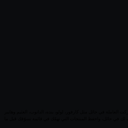
لعاملة في حائل مثل كارفور، لولو، بنده، الدانوب، العثيم وهايبر
صم ونسبة التوفير جنباً إلى جنب. قارن العروض النشطة الآن 2026، شوف المتاجر الأقرب لك في حائل، واحفظ المنتجات التي تهمّك في قائمة تسوّقك قبل ما