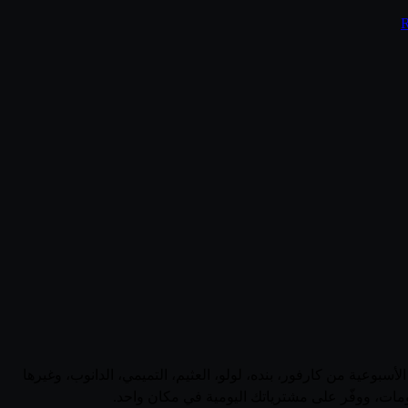
ية. تابع أحدث العروض الأسبوعية من كارفور، بنده، لولو، العثيم، التميمي، الدانوب، وغيرها
مات، ووفّر على مشترياتك اليومية في مكان واحد.