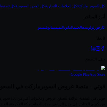
كل السوبر ماركتات
كل العلامات التجارية
كل المدن السعودية
كل تصنيفا
أبرز المتاجر
كارفور
لولو
بنده
العثيم
الدانوب
التميمي
مانويل
نستو
تابعنا
حمّل التطبيق
Google Play
App Store
قوتي - منصة عروض السوبرماركت في السعود
قوتي هي ال
من كبرى المتاجر في مدن الرياض، جدة، الدمام، مكة المكرمة، المدي