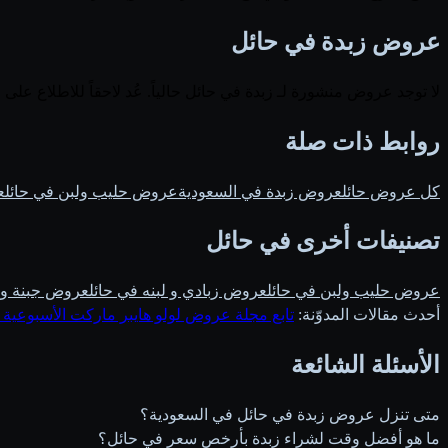
عروض زبدة في حائل
لا توجد عروض منشورة لـ زبدة في حائل حالياً. عُد لاحقاً للاطلاع على ا
روابط ذات صلة
كل عروض حائل
عروض زبدة في السعودية
عروض حليب ولبن في حائل
ع
تصنيفات أخرى في حائل
عروض حليب ولبن في حائل
عروض زبادي و لبنه في حائل
عروض جبنة و ك
أحدث مقالات المدوّنة:
تابع مجلة عروض لولو هايبر ماركت الأسبوعية 
الأسئلة الشائعة
متى تنزل عروض زبدة في حائل في السعودية؟
ما هو أفضل وقت لشراء زبدة بأرخص سعر في حائل؟