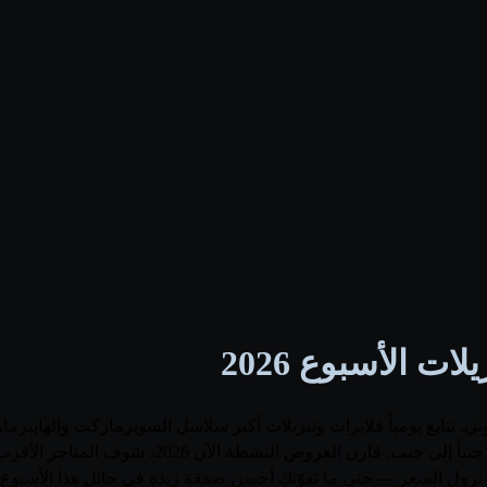
 الأسبوع 2026
بع يومياً فلايرات وتنزيلات أكبر سلاسل السوبرماركت والهايبرماركت ا
بنده، ونعرض أسعار زبدة الجديدة وأسعارها قبل الخ
نزول السعر — حتى ما تفوّتك أحسن صفقة زبدة في حائل هذا الأسبوع.