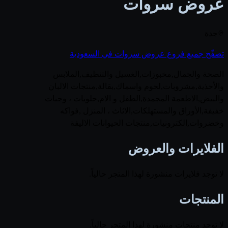
عروض سروات
جدة
تصفّح جميع فروع عروض سروات في السعودية
الصحة والجمال,مخبوزات,الغسيل والتنظيف,الملابس
والأحذية,مشروبات,لحوم واسماك,بقالة,منتجات الالبان
والبيض,الاطعمة المجمدة,الطفل و الام,حلويات ، وجبات
خفيفة,الأوراق والمستهلكات,الاثاث ، المنزل ,فواكه
وخضروات,الكترونيات,منتجات الحيوانات الاليفة
الفلايرات والعروض
لا توجد فلايرات منشورة لهذا المتجر حالياً.
المنتجات
لا توجد منتجات منشورة لهذا المتجر حالياً.