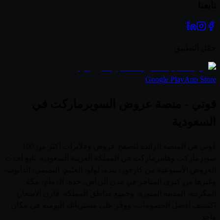
تابعنا
حمّل التطبيق
Google Play
App Store
قوتي - منصة عروض السوبرماركت في
السعودية
قوتي هي المنصة الرائدة لتصفح عروض وفلايرات أكثر من 100
سوبرماركت وهايبرماركت في المملكة العربية السعودية. تابع أحدث
العروض الأسبوعية من كارفور، بنده، لولو، العثيم، التميمي، الدانوب،
وغيرها من كبرى المتاجر في مدن الرياض، جدة، الدمام، مكة
المكرمة، المدينة المنورة، وجميع مناطق المملكة. قارن الأسعار،
اكتشف أفضل الخصومات، ووفّر على مشترياتك اليومية في مكان
واحد.