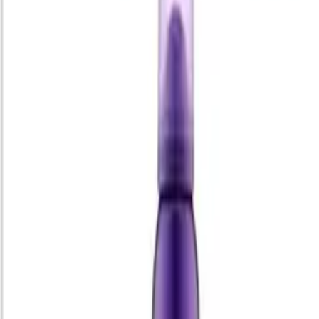
عروض كارفور
عروض العطر في جيزان
39
%
-