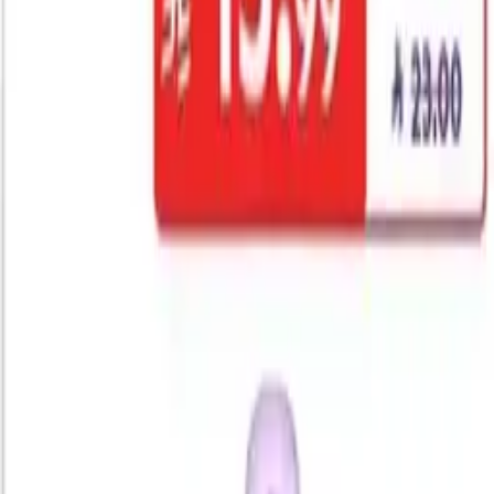
اكتشف أحدث عروض العطر في جيزان مجمّعة في صفحة واحدة
على قوتي. نتابع يومياً فلايرات وتنزيلات أكبر سلاسل السوبرماركت
والهايبرماركت العاملة في جيزان مثل كارفور، لولو، بنده، الدانوب،
العثيم وهايبر بنده، ونعرض أسعار العطر الجديدة وأسعارها قبل
الخصم ونسبة التوفير جنباً إلى جنب. قارن العروض النشطة الآن
2026، شوف المتاجر الأقرب لك في جيزان، واحفظ المنتجات التي
تهمّك في قائمة تسوّقك قبل ما تطلع الفرع. تحديث أسبوعي مع كل
فلاير جديد، وإشعارات لحظية عند نزول السعر — حتى ما تفوّتك
أحسن صفقة العطر في جيزان هذا الأسبوع.
أبرز المتاجر التي تقدم عروض العطر في
جيزان