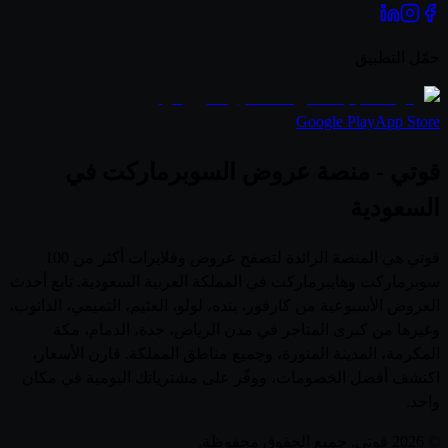
حمّل التطبيق
Google Play
App Store
قوتي - منصة عروض السوبرماركت في
السعودية
قوتي هي المنصة الرائدة لتصفح عروض وفلايرات أكثر من 100
سوبرماركت وهايبرماركت في المملكة العربية السعودية. تابع أحدث
العروض الأسبوعية من كارفور، بنده، لولو، العثيم، التميمي، الدانوب،
وغيرها من كبرى المتاجر في مدن الرياض، جدة، الدمام، مكة
المكرمة، المدينة المنورة، وجميع مناطق المملكة. قارن الأسعار،
اكتشف أفضل الخصومات، ووفّر على مشترياتك اليومية في مكان
واحد.
© 2026 قوتي. جميع الحقوق محفوظة.