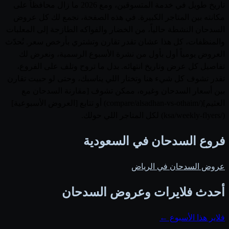
تاريخ طويل في خدمة المتسوقين، ومع 2026 ما زال محافظاً على
مكانته بين المتاجر الكبيرة. في هذه الصفحة، نجمع لك كل عروض
السدحان النشطة حالياً، من الخضار والفواكه الطازجة إلى المعلبات
والمنظفات، كل هذا عشان تقدر تقارن وتشتري بأرخص سعر. نُحدّث
العروض يومياً أول بأول من نشرة الأسبوع الرسمية، ونعرض لك
تفاصيل كل عرض وتاريخ انتهائه. بدل ما تروح وتلف على الفروع،
تقدر تشوف كل شيء هنا وتختار اللي يناسبك، وحتى لو حبيت تقارن
بين أسعار السدحان وغيره، ممكن تشوف [مقارنة السدحان مع
العثيم](/compare/alsadhan-vs-othaim) أو تتابع [العروض الأسبوعية]
(/ksa/weekly-flyers) لكل المتاجر اللي حولك.
فروع السدحان في السعودية
عروض السدحان في الرياض
أحدث فلايرات وعروض السدحان
فلاير هذا الأسبوع ←