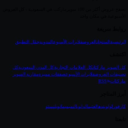
تصفح عروض أكثر من 100 سوبرماركت في السعودية - كل العروض
الأسبوعية في مكان واحد
روابط سريعة
الرئيسية
المنتجات
العروض
فلايرات الأسبوع
المدونة
حمّل التطبيق
اكتشف
كل السوبر ماركتات
كل العلامات التجارية
كل المدن السعودية
كل
تصنيفات العروض
فلايرات الأسبوع
صفقات مميزة
مقارنة السوبر
ماركتات
RSS
أبرز المتاجر
كارفور
لولو
بنده
العثيم
الدانوب
التميمي
مانويل
نستو
تابعنا