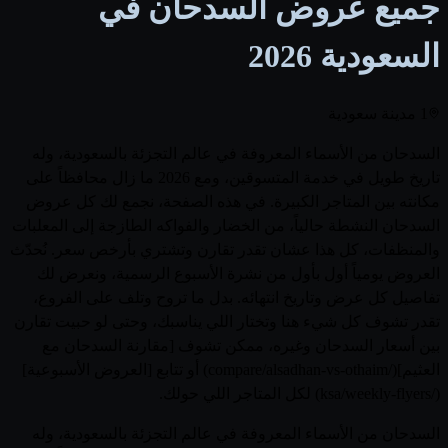
جميع عروض السدحان في
السعودية
2026
1 مدينة سعودية
السدحان من الأسماء المعروفة في عالم التجزئة بالسعودية، وله
تاريخ طويل في خدمة المتسوقين، ومع 2026 ما زال محافظاً على
مكانته بين المتاجر الكبيرة. في هذه الصفحة، نجمع لك كل عروض
السدحان النشطة حالياً، من الخضار والفواكه الطازجة إلى المعلبات
والمنظفات، كل هذا عشان تقدر تقارن وتشتري بأرخص سعر. نُحدّث
العروض يومياً أول بأول من نشرة الأسبوع الرسمية، ونعرض لك
تفاصيل كل عرض وتاريخ انتهائه. بدل ما تروح وتلف على الفروع،
تقدر تشوف كل شيء هنا وتختار اللي يناسبك، وحتى لو حبيت تقارن
بين أسعار السدحان وغيره، ممكن تشوف [مقارنة السدحان مع
العثيم](/compare/alsadhan-vs-othaim) أو تتابع [العروض الأسبوعية]
(/ksa/weekly-flyers) لكل المتاجر اللي حولك.
السدحان من الأسماء المعروفة في عالم التجزئة بالسعودية، وله