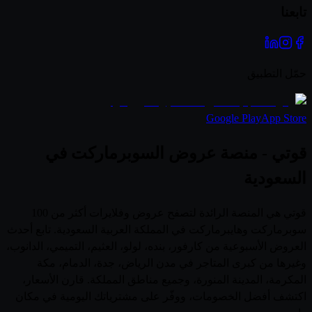
تابعنا
حمّل التطبيق
Google Play
App Store
قوتي - منصة عروض السوبرماركت في
السعودية
قوتي هي المنصة الرائدة لتصفح عروض وفلايرات أكثر من 100
سوبرماركت وهايبرماركت في المملكة العربية السعودية. تابع أحدث
العروض الأسبوعية من كارفور، بنده، لولو، العثيم، التميمي، الدانوب،
وغيرها من كبرى المتاجر في مدن الرياض، جدة، الدمام، مكة
المكرمة، المدينة المنورة، وجميع مناطق المملكة. قارن الأسعار،
اكتشف أفضل الخصومات، ووفّر على مشترياتك اليومية في مكان