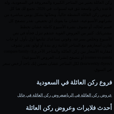
ركن العائلة يعتبر من المتاجر الكبيرة والمعروفة في السعودية، وله
قاعدة زبائن واسعة تثق فيه لسنوات. في 2026، نجمع لك هنا كل
عروض ركن العائلة النشطة حالياً، ونحدّثها بشكل يومي مباشرة من
نشراتهم الأسبوعية، عشان ما يفوتك أي تخفيض. تقدر تتصفح كل
قسم لحاله، أو تشوف نشرة الأسبوع كاملة عشان تخطط
مشترياتك. كثير من العروض القوية عندهم تنزل فجأة في نص
الأسبوع وتخلص بسرعة، وقوتي تساعدك تتابعها أول بأول. لو حاب
تقارن أسعارهم مع المتاجر الثانية زي بندة أو لولو، تقدر تشوف
[مقارنة الأسعار بين ركن العائلة والمتاجر الأخرى](/compare/family-
corner-vs-panda) أو تتصفح [نشرات العروض الأسبوعية]
(/ksa/weekly-flyers) لكل المتاجر عشان تضمن إنك تاخذ أرخص سعر
في السوق.
فروع ركن العائلة في السعودية
عروض ركن العائلة في الرياض
عروض ركن العائلة في حائل
أحدث فلايرات وعروض ركن العائلة