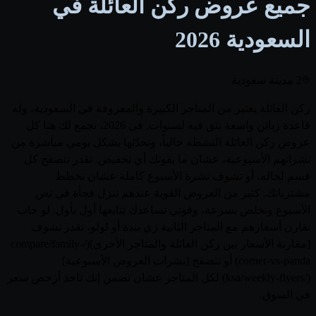
جميع عروض ركن العائلة في
السعودية
2026
2 مدينة سعودية
ركن العائلة يعتبر من المتاجر الكبيرة والمعروفة في السعودية، وله
قاعدة زبائن واسعة تثق فيه لسنوات. في 2026، نجمع لك هنا كل
عروض ركن العائلة النشطة حالياً، ونحدّثها بشكل يومي مباشرة من
نشراتهم الأسبوعية، عشان ما يفوتك أي تخفيض. تقدر تتصفح كل
قسم لحاله، أو تشوف نشرة الأسبوع كاملة عشان تخطط
مشترياتك. كثير من العروض القوية عندهم تنزل فجأة في نص
الأسبوع وتخلص بسرعة، وقوتي تساعدك تتابعها أول بأول. لو حاب
تقارن أسعارهم مع المتاجر الثانية زي بندة أو لولو، تقدر تشوف
[مقارنة الأسعار بين ركن العائلة والمتاجر الأخرى](/compare/family-
corner-vs-panda) أو تتصفح [نشرات العروض الأسبوعية]
(/ksa/weekly-flyers) لكل المتاجر عشان تضمن إنك تاخذ أرخص سعر
في السوق.