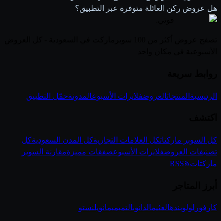
هل عروض ركن العائلة متوفرة عبر التطبيق؟
قوتي
.
تصفح عروض أكثر من 100 سوبرماركت في السعودية - كل العروض
الأسبوعية في مكان واحد
روابط سريعة
الرئيسية
المنتجات
العروض
فلايرات الأسبوع
المدونة
حمّل التطبيق
اكتشف
كل السوبر ماركتات
كل العلامات التجارية
كل المدن السعودية
كل
تصنيفات العروض
فلايرات الأسبوع
صفقات مميزة
مقارنة السوبر
ماركتات
RSS
أبرز المتاجر
كارفور
لولو
بنده
العثيم
الدانوب
التميمي
مانويل
نستو