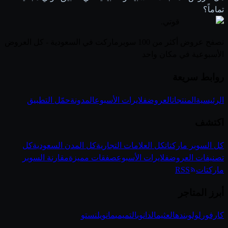
تماماً؟
قوتي
.
تصفح عروض أكثر من 100 سوبرماركت في السعودية - كل العروض
الأسبوعية في مكان واحد
روابط سريعة
الرئيسية
المنتجات
العروض
فلايرات الأسبوع
المدونة
حمّل التطبيق
اكتشف
كل السوبر ماركتات
كل العلامات التجارية
كل المدن السعودية
كل
تصنيفات العروض
فلايرات الأسبوع
صفقات مميزة
مقارنة السوبر
ماركتات
RSS
أبرز المتاجر
كارفور
لولو
بنده
العثيم
الدانوب
التميمي
مانويل
نستو