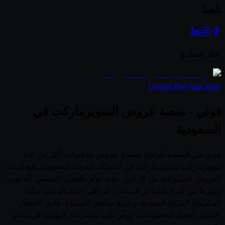
تابعنا
حمّل التطبيق
Google Play
App Store
قوتي - منصة عروض السوبرماركت في
السعودية
قوتي هي المنصة الرائدة لتصفح عروض وفلايرات أكثر من 100
سوبرماركت وهايبرماركت في المملكة العربية السعودية. تابع أحدث
العروض الأسبوعية من كارفور، بنده، لولو، العثيم، التميمي، الدانوب،
وغيرها من كبرى المتاجر في مدن الرياض، جدة، الدمام، مكة
المكرمة، المدينة المنورة، وجميع مناطق المملكة. قارن الأسعار،
اكتشف أفضل الخصومات، ووفّر على مشترياتك اليومية في مكان