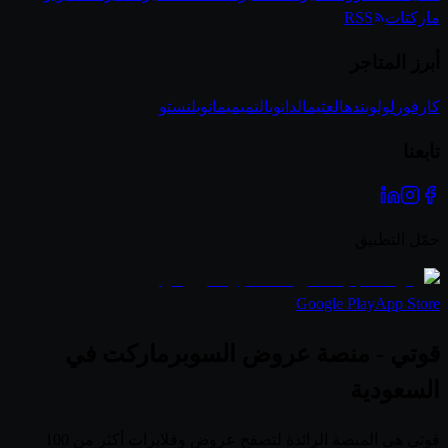
ماركتات
RSS
أبرز المتاجر
كارفور
لولو
بنده
العثيم
الدانوب
التميمي
مانويل
نستو
تابعنا
حمّل التطبيق
Google Play
App Store
قوتي - منصة عروض السوبرماركت في
السعودية
قوتي هي المنصة الرائدة لتصفح عروض وفلايرات أكثر من 100